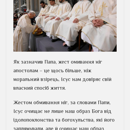
Як зазначив Папа, жест омивання ніг
апостолам – це щось більше, ніж
моральний взірець, Ісус нам довіряє свій
власний спосіб життя.
Жестом обмивання ніг, за словами Папи,
Ісус очищає не лише наш образ Бога від
ідолопоклонства та богохульства, які його
заплямували, але й очищає наш образ