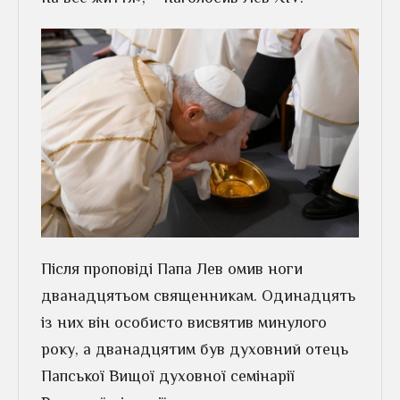
Після проповіді Папа Лев омив ноги
дванадцятьом священникам. Одинадцять
із них він особисто висвятив минулого
року, а дванадцятим був духовний отець
Папської Вищої духовної семінарії