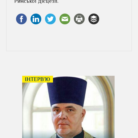
Римської дієцезії.