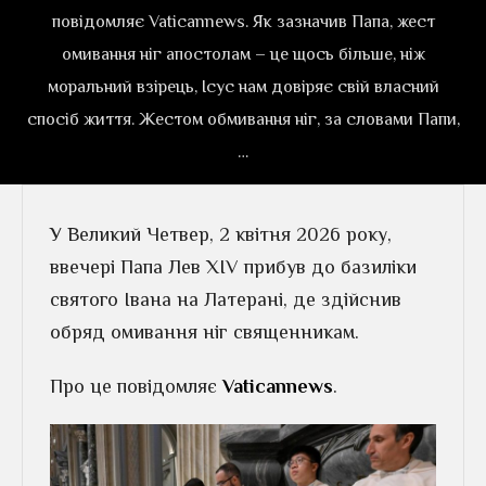
повідомляє Vaticannews. Як зазначив Папа, жест
омивання ніг апостолам – це щось більше, ніж
моральний взірець, Ісус нам довіряє свій власний
спосіб життя. Жестом обмивання ніг, за словами Папи,
…
У Великий Четвер, 2 квітня 2026 року,
ввечері Папа Лев XIV прибув до базиліки
святого Івана на Латерані, де здійснив
обряд омивання ніг священникам.
Про це повідомляє
Vaticannews
.