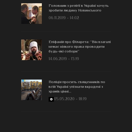
Головним з релігії в Україні хочуть
зробити людину Новинського
06.11.2019 - 14:02
Епіфаній про Філарета: “Він взагалі
немає ніякого права проводити
будь-які собори”
14.06.2019 - 13:19
Поліція просить священників по
всій Україні упізнати вкрадені з
храмів цінні...
05.05.2020 - 18:19