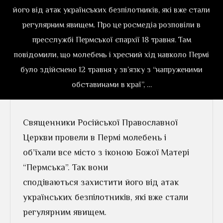
його від атак українських безпілотників, які вже стали
регулярним явищем. Про це росмедіа розповіли в
пресслужбі Пермської єпархії 18 травня. Там
повідомили, що молебень і хресний хід навколо Пермі
було здійснено 12 травня у зв’язку з “напруженими
обставинами в краї”, …
Священники Російської Православної
Церкви провели в Пермі молебень і
об’їхали все місто з іконою Божої Матері
“Пермська”. Так вони
сподіваються захистити його від атак
українських безпілотників, які вже стали
регулярним явищем.