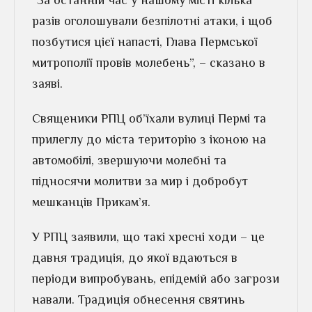
“За останній час у нашому місті кілька
разів оголошували безпілотні атаки, і щоб
позбутися цієї напасті, Глава Пермської
митрополії провів молебень”, – сказано в
заяві.
Священики РПЦ об’їхали вулиці Пермі та
прилеглу до міста територію з іконою на
автомобілі, звершуючи молебні та
підносячи молитви за мир і добробут
мешканців Прикам’я.
У РПЦ заявили, що такі хресні ходи – це
давня традиція, до якої вдаються в
періоди випробувань, епідемій або загрози
навали. Традиція обнесення святинь