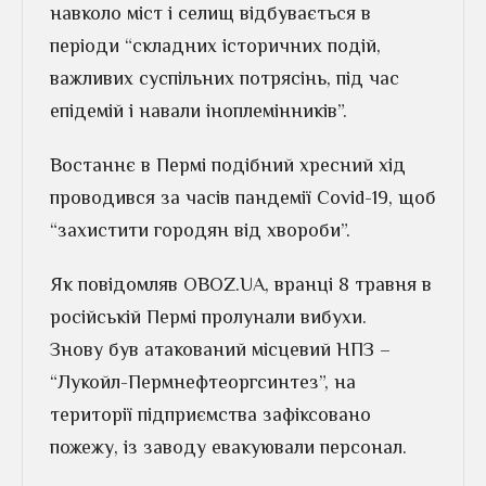
навколо міст і селищ відбувається в
періоди “складних історичних подій,
важливих суспільних потрясінь, під час
епідемій і навали іноплемінників”.
Востаннє в Пермі подібний хресний хід
проводився за часів пандемії Covid-19, щоб
“захистити городян від хвороби”.
Як повідомляв OBOZ.UA, вранці 8 травня в
російській Пермі пролунали вибухи.
Знову був атакований місцевий НПЗ –
“Лукойл-Пермнефтеоргсинтез”, на
території підприємства зафіксовано
пожежу, із заводу евакуювали персонал.