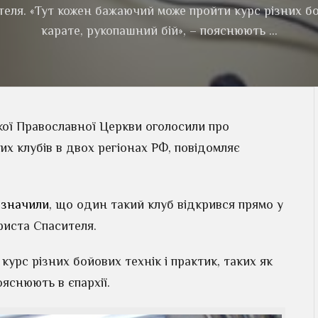
ля. «Тут кожен бажаючий може пройти курс різних бойо
карате, рукопашний бій», – пояснюють …
ької Православної Церкви оголосили про
их клубів в двох регіонах РФ, повідомляє
дзначили
, що один такий клуб відкрився прямо у
риста Спасителя.
урс різних бойових технік і практик, таких як
ояснюють в єпархії.