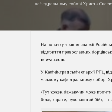
кафедральному соборі Христа Спасите
На початку травня єпархії Російс
відкриття православних борцівськ
newsru.com.
У Калінінградській єпархії РПЦ
ві
міському кафедральному соборі Х
«Тут кожен бажаючий може пройти к
бокс, карате, рукопашний бій», – п