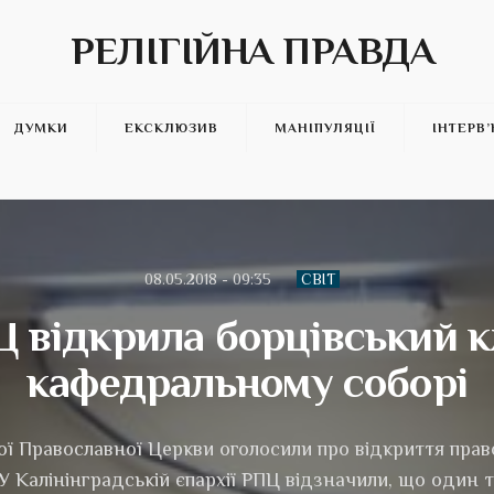
РЕЛІГІЙНА ПРАВДА
ДУМКИ
ЕКСКЛЮЗИВ
МАНІПУЛЯЦІЇ
ІНТЕРВ
08.05.2018 - 09:35
СВІТ
Ц відкрила борцівський к
кафедральному соборі
кої Православної Церкви оголосили про відкриття прав
 У Калінінградській єпархії РПЦ відзначили, що один т