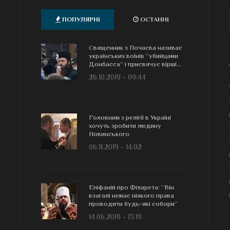
ПОПУЛЯРНІ
ОСТАННІ
Священник з Почаєва називає
українських воїнів “убийцами
Донбасса” і присвячує вірші...
26.10.2019 - 09:44
Головним з релігії в Україні
хочуть зробити людину
Новинського
06.11.2019 - 14:02
Епіфаній про Філарета: “Він
взагалі немає ніякого права
проводити будь-які собори”
14.06.2019 - 13:19