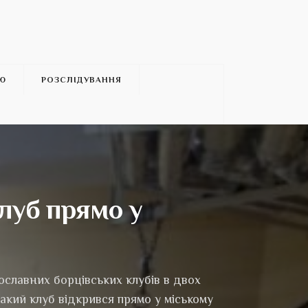
’Ю
РОЗСЛІДУВАННЯ
луб прямо у
ославних борцівських клубів в двох
акий клуб відкрився прямо у міському