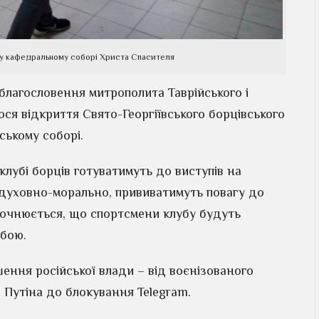
 у кафедральному соборі Христа Спасителя
 благословення митрополита Таврійського і
я відкриття Свято-Георгіївського борцівського
ському соборі.
клубі борців готуватимуть до виступів на
 духовно-морально, прививатимуть повагу до
точнюється, що спортсмени клубу будуть
ьбою.
шення російської влади – від воєнізованого
Путіна до блокування Telegram.