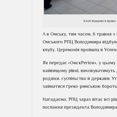
Клуб відкрився прямо
А в Омську, тим часом, 6 травня з
Омського РПЦ Володимира відбулос
клубу. Церемонія пройшла в Успен
Як передає «ОмскРегіон», у цьому 
найвищому рівні, виховуватимуть
родини, суспільства й держави. У
займатися греко-римською борот
Нагадаємо, РПЦ зараз вітає всі рі
послання президента Володимира 