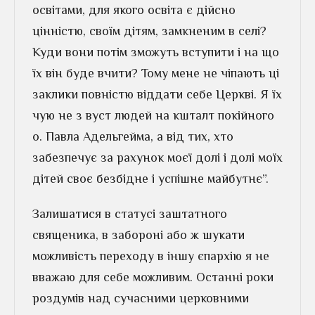
освітами, для якого освіта є дійсно
цінністю, своїм дітям, замкненим в селі?
Куди вони потім зможуть вступити і на що
їх він буде вчити? Тому мене не чіпають ці
заклики повністю віддати себе Церкві. Я їх
чую не з вуст людей на кшталт покійного
о. Павла Адельгейма, а від тих, хто
забезпечує за рахунок моєї долі і долі моїх
дітей своє безбідне і успішне майбутнє”.
Залишатися в статусі заштатного
священика, в забороні або ж шукати
можливість переходу в іншу єпархію я не
вважаю для себе можливим. Останні роки
роздумів над сучасними церковними