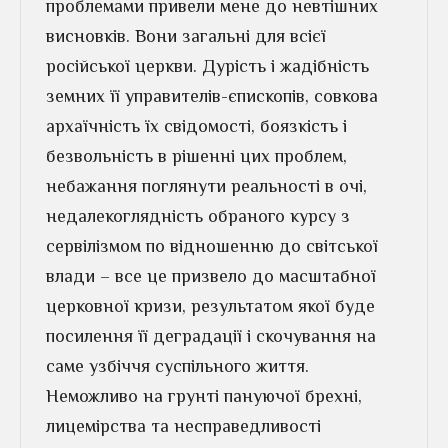
проблемами привели мене до невтішних
висновків. Вони загальні для всієї
російської церкви. Дурість і жадібність
земних її управителів-єпископів, совкова
архаїчність їх свідомості, боязкість і
безвольність в рішенні цих проблем,
небажання поглянути реальності в очі,
недалекоглядність обраного курсу з
сервілізмом по відношенню до світської
влади – все це призвело до масштабної
церковної кризи, результатом якої буде
посилення її деградації і скочування на
саме узбіччя суспільного життя.
Неможливо на грунті пануючої брехні,
лицемірства та несправедливості