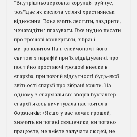
“Внутрішньоцерковна корупція руйнує,
роз’їдає як кислота усілякі християнські
відносини. Вона вчить лестити, заздрити,
ненавидіти і плазувати. Вже нудно писати
про грошові конвертики, зібрані
митрополитом Пантелеймоном і його
свитою з парафій при їх відвідуванні, про
постійно зростаючі грошові внески в
єпархію, при повній відсутності будь-якої
звітності єпархії про зібрані кошти. На
одному з єпархіальних зборів бухгалтер
єпархії якось вичитувала настоятелів-
боржників: «Якщо у вас немає грошей,
значить ви погані священики, ви погано
працюєте, не вмієте залучати людей, не