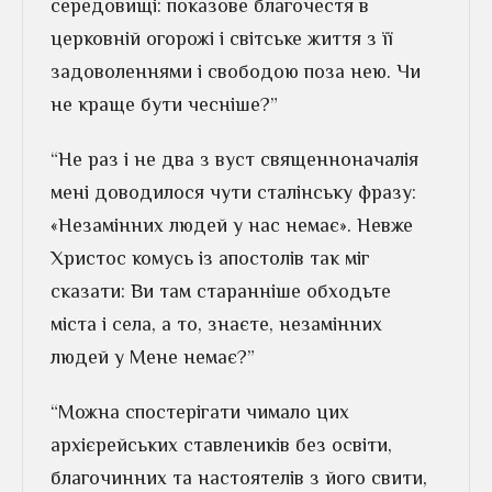
середовищі: показове благочестя в
церковній огорожі і світське життя з її
задоволеннями і свободою поза нею. Чи
не краще бути чесніше?”
“Не раз і не два з вуст священноначалія
мені доводилося чути сталінську фразу:
«Незамінних людей у ​​нас немає». Невже
Христос комусь із апостолів так міг
сказати: Ви там старанніше обходьте
міста і села, а то, знаєте, незамінних
людей у ​​Мене немає?”
“Можна спостерігати чимало цих
архієрейських ставлеників без освіти,
благочинних та настоятелів з його свити,