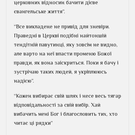
церковних відносин бачити дієве
євангельське життя”.
“Все викладене не привід для зневіри.
Праведні в Церкві подібні найтоншій
тендітній павутинці, яку зовсім не видно,
але варто на неї впасти променю Божої
правди, як вона заіскриться. Поки я бачу і
зустрічаю таких людей, я укріплююсь
надією”.
“Кожен вибирає свій шлях і несе весь тягар
відповідальності за свій вибір. Хай
вибачить мені Бог і благословить тих, хто
читає ці рядки”