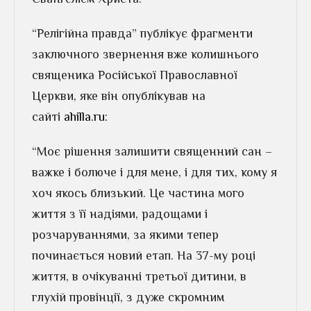
“Релігійна правда” публікує фрагменти
заключного звернення вже колишнього
священика Російської Православної
Церкви, яке він опублікував на
сайті
ahilla.ru:
“Моє рішення залишити священний сан –
важке і болюче і для мене, і для тих, кому я
хоч якось близький. Це частина мого
життя з її надіями, радощами і
розчаруваннями, за якими тепер
починається новий етап. На 37-му році
життя, в очікуванні третьої дитини, в
глухій провінції, з дуже скромним