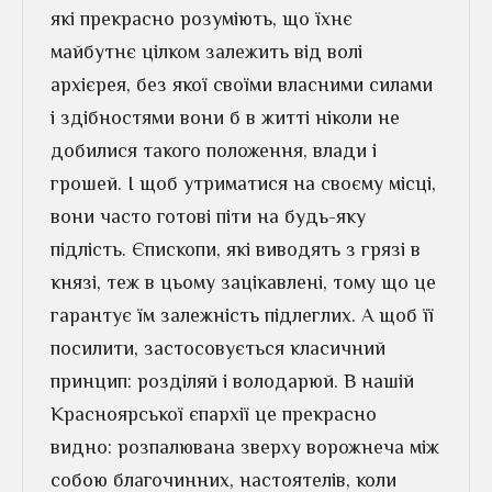
які прекрасно розуміють, що їхнє
майбутнє цілком залежить від волі
архієрея, без якої своїми власними силами
і здібностями вони б в житті ніколи не
добилися такого положення, влади і
грошей. І щоб утриматися на своєму місці,
вони часто готові піти на будь-яку
підлість. Єпископи, які виводять з грязі в
князі, теж в цьому зацікавлені, тому що це
гарантує їм залежність підлеглих. А щоб її
посилити, застосовується класичний
принцип: розділяй і володарюй. В нашій
Красноярської єпархії це прекрасно
видно: розпалювана зверху ворожнеча між
собою благочинних, настоятелів, коли