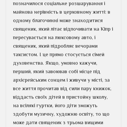
позначилося соціальне розшарування і
майнова нерівність в церковному житті: в
одному благочинні може знаходитися
священик, який літає відпочивати на Кіпр і
пересувається на люксовому авто, і
священик, який підробляє вечорами
таксистом. І це прямо стосується сімей
духовенства. Якщо, умовно кажучи,
перший, який завоював собі місце під
архієрейським сонцем і живучи у місті, за
все життя прочитав від сили пару книжок,
віддасть своїх дітей в пристойну школу,
на всілякі гуртки, його діти зможуть
здобути музичну, художню освіту, то що
може дати священик з трьома вищими