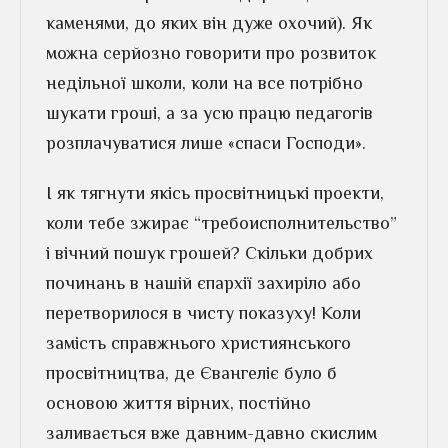
каменями, до яких він дуже охочий). Як
можна серйозно говорити про розвиток
недільної школи, коли на все потрібно
шукати гроші, а за усю працю педагогів
розплачуватися лише «спаси Господи».
І як тягнути якісь просвітницькі проекти,
коли тебе зжирає “требоисполнительство”
і вічний пошук грошей? Скільки добрих
починань в нашій єпархії захиріло або
перетворилося в чисту показуху! Коли
замість справжнього християнського
просвітництва, де Євангеліє було б
основою життя вірних, постійно
заливається вже давним-давно скислим