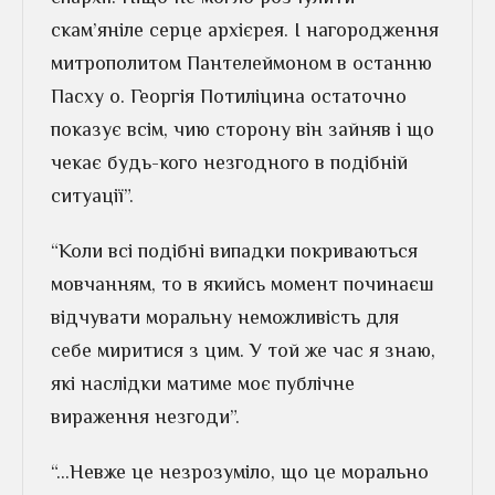
скам’яніле серце архієрея. І нагородження
митрополитом Пантелеймоном в останню
Пасху о. Георгія Потиліцина остаточно
показує всім, чию сторону він зайняв і що
чекає будь-кого незгодного в подібній
ситуації”.
“Коли всі подібні випадки покриваються
мовчанням, то в якийсь момент починаєш
відчувати моральну неможливість для
себе миритися з цим. У той же час я знаю,
які наслідки матиме моє публічне
вираження незгоди”.
“…Невже це незрозуміло, що це морально