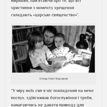
мирянин, пам’ятаючи про те, що всі
християни з моменту хрещення
складають «царське священство»”.
Отець Олег Курзаков
“У міру моїх сил я ніс покладений на мене
послух, здійснював богослужіння і треби,
намагаючись не давати приводу для