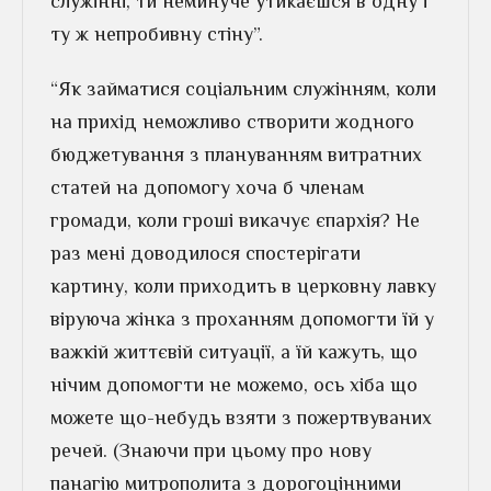
служінні, ти неминуче утикаєшся в одну і
ту ж непробивну стіну”.
“Як займатися соціальним служінням, коли
на прихід неможливо створити жодного
бюджетування з плануванням витратних
статей на допомогу хоча б членам
громади, коли гроші викачує єпархія? Не
раз мені доводилося спостерігати
картину, коли приходить в церковну лавку
віруюча жінка з проханням допомогти їй у
важкій життєвій ситуації, а їй кажуть, що
нічим допомогти не можемо, ось хіба що
можете що-небудь взяти з пожертвуваних
речей. (Знаючи при цьому про нову
панагію митрополита з дорогоцінними