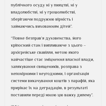
публічного осуду ні у пияцтві, ні у
владолюбстві, ні у грошолюбстві,
зберігаючи подружню вірність і
займаючись вихованням дітей”.
“Повне безправ’я духовенства, його
кріпосний стан і випливаюче з цього –
архієрейське свавілля, метою якого
найчастіше стає зміцнення власної влади,
залякування священиків, розправа з
непокірними і неугодними, і організація
системи викачування коштів з парафій, яка
прирікає їх на деградацію, в результаті
поставили переді мною цю важку дилему”.