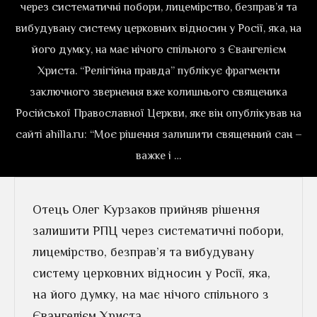
через систематичні побори, лицемірство, безправ’я та
вибудувану систему церковних відносин у Росії, яка, на
його думку, на має нічого спільного з Євангелієм
Христа. “Релігійна правда” публікує фрагменти
заключного звернення вже колишнього священика
Російської Православної Церкви, яке він опублікував на
сайті ahilla.ru: “Моє рішення залишити священний сан –
важке і …
Отець Олег Курзаков прийняв рішення
залишити РПЦ через систематичні побори,
лицемірство, безправ’я та вибудувану
систему церковних відносин у Росії, яка,
на його думку, на має нічого спільного з
Євангелієм Христа.