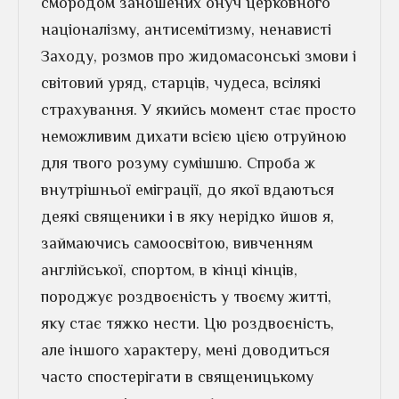
смородом заношених онуч церковного
націоналізму, антисемітизму, ненависті
Заходу, розмов про жидомасонські змови і
світовий уряд, старців, чудеса, всілякі
страхування. У якийсь момент стає просто
неможливим дихати всією цією отруйною
для твого розуму сумішшю. Спроба ж
внутрішньої еміграції, до якої вдаються
деякі священики і в яку нерідко йшов я,
займаючись самоосвітою, вивченням
англійської, спортом, в кінці кінців,
породжує роздвоєність у твоєму житті,
яку стає тяжко нести. Цю роздвоєність,
але іншого характеру, мені доводиться
часто спостерігати в священицькому