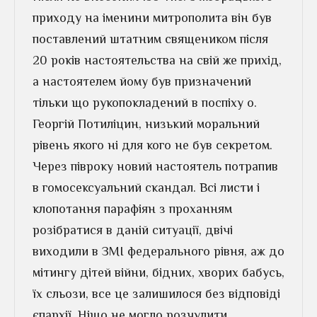
приходу на іменини митрополита він був
поставлений штатним священиком після
20 років настоятельства на свій же прихід,
а настоятелем йому був призначений
тільки що рукопокладений в поспіху о.
Георгій Потиліцин, низький моральний
рівень якого ні для кого не був секретом.
Через півроку новий настоятель потрапив
в гомосексуальний скандал. Всі листи і
клопотання парафіян з проханням
розібратися в даній ситуації, двічі
виходили в ЗМІ федерального рівня, аж до
мітингу дітей війни, бідних, хворих бабусь,
їх сльози, все це залишилося без відповіді
єпархії. Ніщо не могло розчулити