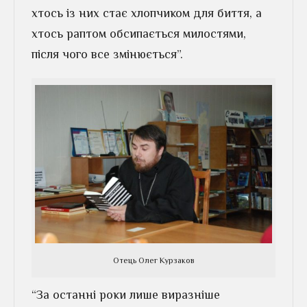
хтось із них стає хлопчиком для биття, а
хтось раптом обсипається милостями,
після чого все змінюється”.
Отець Олег Курзаков
“За останні роки лише виразніше