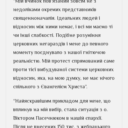
“Мій вчинок пов’язаний зовсім не з
недоліками окремих представників
священноначалія. Ідеальних людей і
відносин між ними немає, і всі ми маємо ті
чи інші слабкості. Подібне розуміння
церковних негараздів і мене до певного
моменту поєднувало з нашої гнітючою
реальністю. Мій протест спрямований саме
проти тієї вибудуваної системи церковних
відносин, яка, на мою думку, не має нічого
спільного з Євангелієм Христа”.
“Найяскравішим прикладом для мене, що
вплинув на мій вибір, стала ситуація з о.
Віктором Пасечнюком в нашій єпархії.
Після не внесених 150 тис. з жебрацького