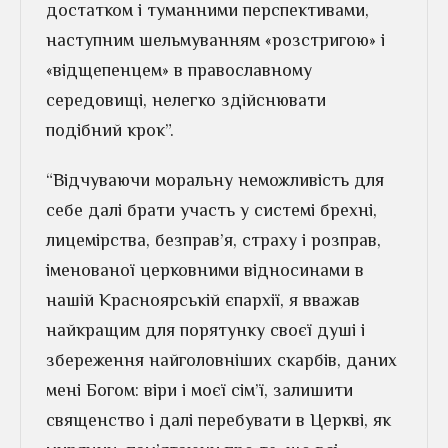
достатком і туманними перспективами,
наступним шельмуванням «розстригою» і
«відщепенцем» в православному
середовищі, нелегко здійснювати
подібний крок”.
“Відчуваючи моральну неможливість для
себе далі брати участь у системі брехні,
лицемірства, безправ’я, страху і розправ,
іменованої церковними відносинами в
нашій Красноярській єпархії, я вважав
найкращим для порятунку своєї душі і
збереження найголовніших скарбів, даних
мені Богом: віри і моєї сім’ї, залишити
священство і далі перебувати в Церкві, як