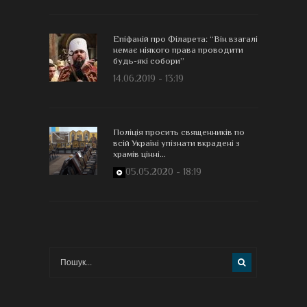
Епіфаній про Філарета: “Він взагалі
немає ніякого права проводити
будь-які собори”
14.06.2019 - 13:19
Поліція просить священників по
всій Україні упізнати вкрадені з
храмів цінні...
05.05.2020 - 18:19