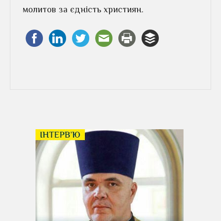
молитов за єдність християн.