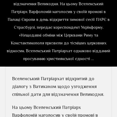
відзначення Великодня. На цьому Вселенський
Патріарх Варфоломій наголосив у своїй промові в
Палаці Європи в день відкриття зимової сесії ПАРЄ в
Страсбурзі, передає кореспондент Укрінформу.
«Нещодавні обміни між Церквами Риму та
Константинополя призвели до тісніших церковних
відносин. Вселенський Патріархат однаково відданий
просуванню християнської єдності …
Вселенський Патріархат відкритий до
діалогу з Ватиканом щодо узгодження
спільної дати для відзначення Великодня.
На цьому Вселенський Патріарх
Варфоломій наголосив у своїй промові в