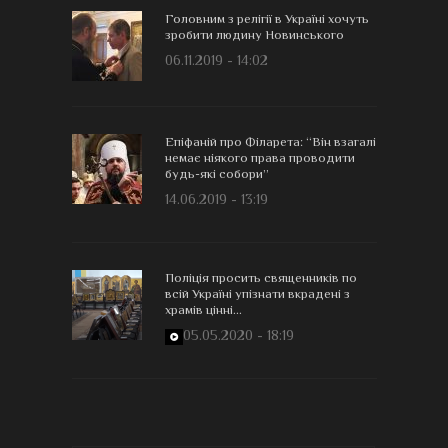
Головним з релігії в Україні хочуть
зробити людину Новинського
06.11.2019 - 14:02
Епіфаній про Філарета: “Він взагалі
немає ніякого права проводити
будь-які собори”
14.06.2019 - 13:19
Поліція просить священників по
всій Україні упізнати вкрадені з
храмів цінні...
05.05.2020 - 18:19