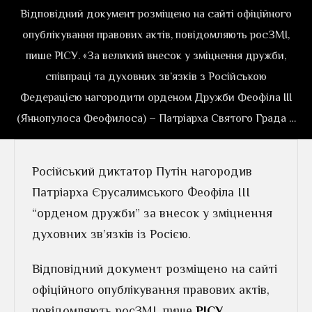
Відповідний документ розміщено на сайті офіційного
опублікування правових актів, повідомляють росЗМІ,
пише РІСУ. «За великий внесок у зміцнення дружби,
співпраці та духовних зв’язків з Російською
Федерацією нагородити орденом Дружби Феофіла III
(Яннопулоса Феофилоса) – Патріарха Святого Града …
Російський диктатор Путін нагородив
Патріарха Єрусалимського Феофіла III
“орденом дружби” за внесок у зміцнення
духовних зв’язків із Росією.
Відповідний документ розміщено на сайті
офіційного опублікування правових актів,
повідомляють росЗМІ, пише
РІСУ
.