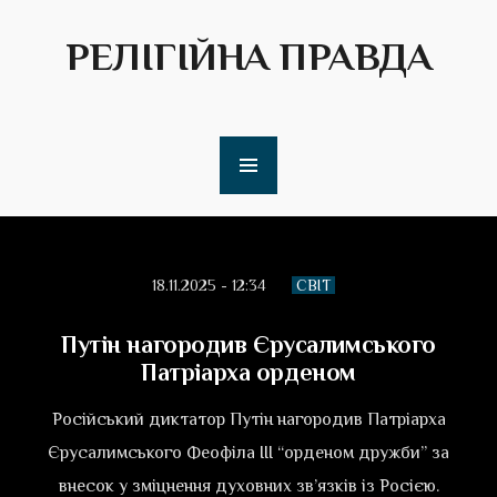
РЕЛІГІЙНА ПРАВДА
18.11.2025 - 12:34
СВІТ
Путін нагородив Єрусалимського
Патріарха орденом
Російський диктатор Путін нагородив Патріарха
Єрусалимського Феофіла III “орденом дружби” за
внесок у зміцнення духовних зв’язків із Росією.