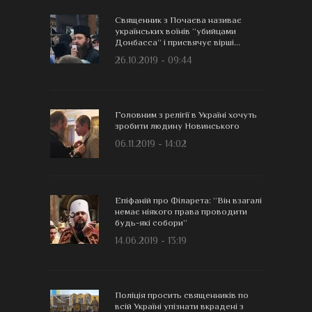
Священник з Почаєва називає
українських воїнів “убийцами
Донбасса” і присвячує вірші...
26.10.2019 - 09:44
Головним з релігії в Україні хочуть
зробити людину Новинського
06.11.2019 - 14:02
Епіфаній про Філарета: “Він взагалі
немає ніякого права проводити
будь-які собори”
14.06.2019 - 13:19
Поліція просить священників по
всій Україні упізнати вкрадені з