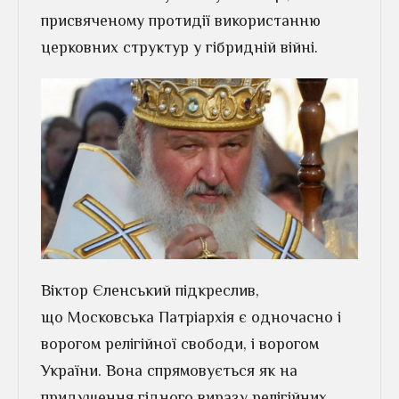
присвяченому протидії використанню
церковних структур у гібридній війні.
Віктор Єленський підкреслив,
що Московська Патріархія є одночасно і
ворогом релігійної свободи, і ворогом
України. Вона спрямовується як на
придушення гідного виразу релігійних