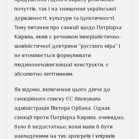
почуттів, так і на знищення української
державності, культури та ідентичності.
Тому питання про санкції щодо Патріарха
Кирила, який є речником імперіалістично-
шовіністичної доктрини “русского міра” і
не втомлюється формулювати
людиноненависницькі конструкти, є
абсолютно легітимним.
Як відомо, включення цього діяча до
санкційного списку ЄС блокувала
адміністрація Віктора Орбана. Однак
санкції проти Патріарха Кирила, очевидно,
було б недостатньо; вони мали б бути
накладеними на тих архієреїв і кліриків