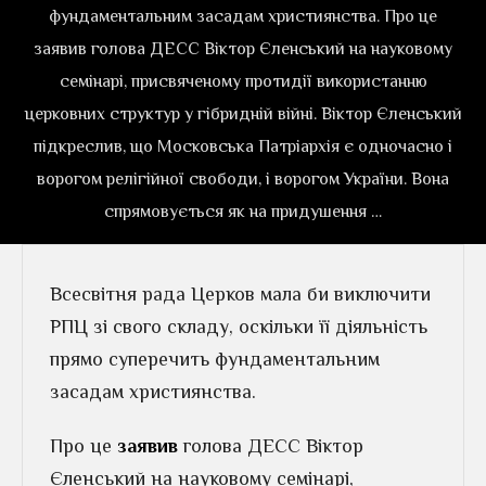
фундаментальним засадам християнства. Про це
заявив голова ДЕСС Віктор Єленський на науковому
семінарі, присвяченому протидії використанню
церковних структур у гібридній війні. Віктор Єленський
підкреслив, що Московська Патріархія є одночасно і
ворогом релігійної свободи, і ворогом України. Вона
спрямовується як на придушення …
Всесвітня рада Церков мала би виключити
РПЦ зі свого складу, оскільки її діяльність
прямо суперечить фундаментальним
засадам християнства.
Про це
заявив
голова ДЕСС Віктор
Єленський на науковому семінарі,