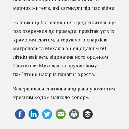
мирних жителів, які загинули під час війни.
Наприкінці богослужіння Предстоятель ще
раз звернувся до громади, привітав усіх із
храмовим святом, а керуючого єпархією –
митрополита Михаїла з нещодавнім 60-
літнім ювілеєм, відзначив його орденом
Святителя Миколая та вручив йому
памʼятний набір із панагії і хреста.
Завершилася святкова відправа урочистим
хресним ходом навколо собору.