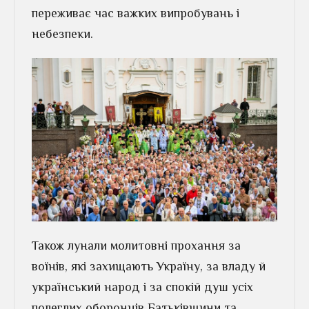
переживає час важких випробувань і
небезпеки.
Також лунали молитовні прохання за
воїнів, які захищають Україну, за владу й
український народ і за спокій душ усіх
полеглих оборонців Батьківщини та