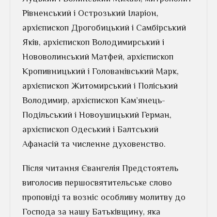
Рівненський і Острозький Іларіон,
архієпископ Дрогобицький і Самбірський
Яків, архієпископ Володимирський і
Нововолинський Матфей, архієпископ
Кропивницький і Голованівський Марк,
архієпископ Житомирський і Поліський
Володимир, архієпископ Кам’янець-
Подільський і Новоушицький Герман,
архієпископ Одеський і Балтський
Афанасій та численне духовенство.
Після читання Євангелія Предстоятель
виголосив першосвятительське слово
проповіді та возніс особливу молитву до
Господа за нашу Батьківщину, яка