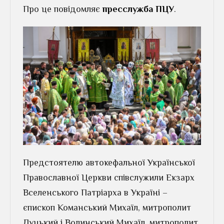
Про це повідомляє
пресслужба ПЦУ
.
Предстоятелю автокефальної Української
Православної Церкви співслужили Екзарх
Вселенського Патріарха в Україні –
єпископ Команський Михаїл, митрополит
Луцький і Волинський Михаїл, митрополит