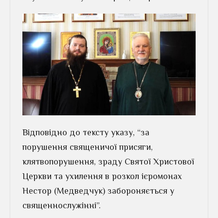
Відповідно до тексту указу, “за
порушення священичої присяги,
клятвопорушення, зраду Святої Христової
Церкви та ухилення в розкол ієромонах
Нестор (Медведчук) забороняється у
священнослужінні”.