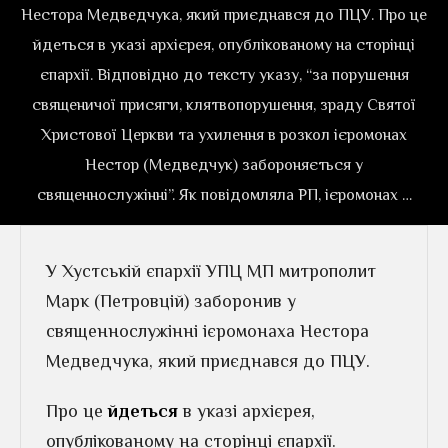
Нестора Медведчука, який приєднався до ПЦУ. Про це
йдеться в указі архієрея, опублікованому на сторінці
єпархії. Відповідно до тексту указу, “за порушення
священичої присяги, клятвопорушення, зраду Святої
Христової Церкви та ухилення в розкол ієромонах
Нестор (Медведчук) забороняється у
священнослужінні”. Як повідомляла РП, ієромонах …
У Хустській єпархії УПЦ МП митрополит
Марк (Петровцій) заборонив у
священнослужінні ієромонаха Нестора
Медведчука, який приєднався до ПЦУ.
Про це
йдеться
в указі архієрея,
опублікованому на сторінці єпархії.