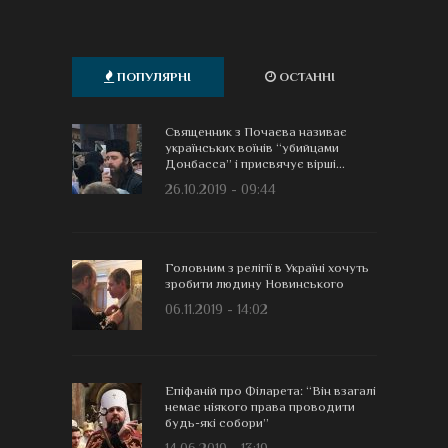
ПОПУЛЯРНІ
ОСТАННІ
Священник з Почаєва називає
українських воїнів “убийцами
Донбасса” і присвячує вірші...
26.10.2019 - 09:44
Головним з релігії в Україні хочуть
зробити людину Новинського
06.11.2019 - 14:02
Епіфаній про Філарета: “Він взагалі
немає ніякого права проводити
будь-які собори”
14.06.2019 - 13:19