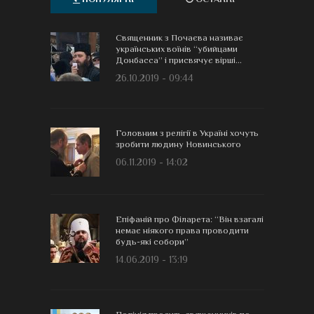
Священник з Почаєва називає
українських воїнів “убийцами
Донбасса” і присвячує вірші...
26.10.2019 - 09:44
Головним з релігії в Україні хочуть
зробити людину Новинського
06.11.2019 - 14:02
Епіфаній про Філарета: “Він взагалі
немає ніякого права проводити
будь-які собори”
14.06.2019 - 13:19