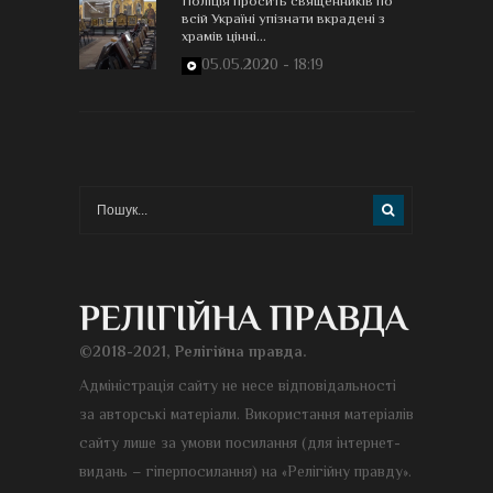
Поліція просить священників по
всій Україні упізнати вкрадені з
храмів цінні...
05.05.2020 - 18:19
©2018-2021, Релігійна правда.
Адміністрація сайту не несе відповідальності
за авторські матеріали. Використання матеріалів
сайту лише за умови посилання (для інтернет-
видань – гіперпосилання) на «Релігійну правду».