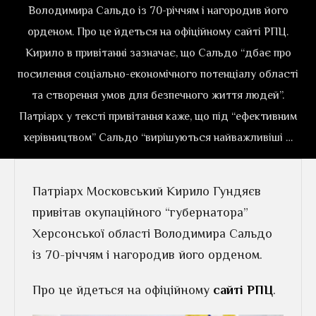
Володимира Сальдо із 70-річчям і нагородив його
орденом. Про це йдеться на офіційному сайті РПЦ.
Кирило в привітанні зазначає, що Сальдо “дбає про
посилення соціально-економічного потенціалу області
та створення умов для безпечного життя людей”.
Патріарх у тексті привітання каже, що під “ефективним
керівництвом” Сальдо “вирішуються найважливіші …
Патріарх Московський Кирило Гундяєв
привітав окупаційного “губернатора”
Херсонської області Володимира Сальдо
із 70-річчям і нагородив його орденом.
Про це йдеться на офіційному
сайті РПЦ
.