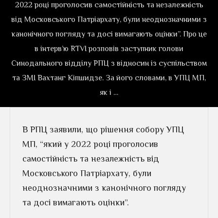
2022 році проголосив самостійність та незалежність
від Московського Патріархату, були неоднозначними з
канонічного погляду та досі вимагають оцінки”. Про це
в інтерв’ю RTVI розповів заступник голови
Синодального відділу РПЦ з відносин із суспільством
та ЗМІ Вахтанг Кіпшидзе. За його словами, в УПЦ МП,
як і …
В РПЦ заявили, що рішення собору УПЦ
МП, “який у 2022 році проголосив
самостійність та незалежність від
Московського Патріархату, були
неоднозначними з канонічного погляду
та досі вимагають оцінки”.