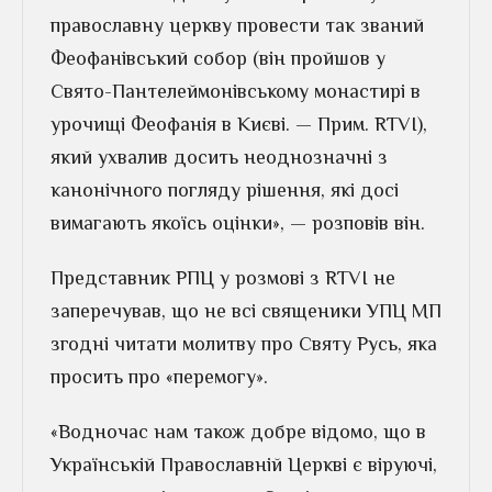
православну церкву провести так званий
Феофанівський собор (він пройшов у
Свято-Пантелеймонівському монастирі в
урочищі Феофанія в Києві. — Прим. RTVI),
який ухвалив досить неоднозначні з
канонічного погляду рішення, які досі
вимагають якоїсь оцінки», — розповів він.
Представник РПЦ у розмові з RTVI не
заперечував, що не всі священики УПЦ МП
згодні читати молитву про Святу Русь, яка
просить про «перемогу».
«Водночас нам також добре відомо, що в
Українській Православній Церкві є віруючі,