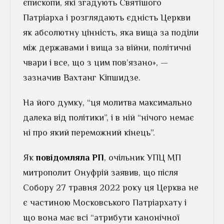
єпископи, які згадують Святішого
Патріарха і розглядають єдність Церкви
як абсолютну цінність, яка вища за поділи
між державами і вища за війни, політичні
чвари і все, що з цим пов’язано», —
зазначив Вахтанг Кіпшидзе.
На його думку, “ця молитва максимально
далека від політики”, і в ній “нічого немає
ні про який переможний кінець”.
Як
повідомляла РП
, очільник УПЦ МП
митрополит Онуфрій заявив, що після
Собору 27 травня 2022 року ця Церква не
є частиною Московського Патріархату і
що вона має всі “атрибути канонічної