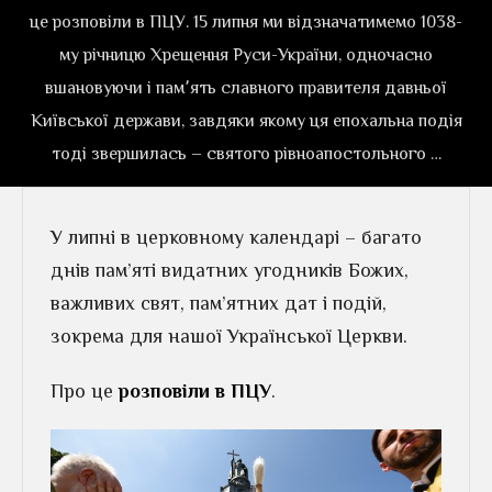
це розповіли в ПЦУ. 15 липня ми відзначатимемо 1038-
му річницю Хрещення Руси-України, одночасно
вшановуючи і пам՚ять славного правителя давньої
Київської держави, завдяки якому ця епохальна подія
тоді звершилась – святого рівноапостольного …
У липні в церковному календарі – багато
днів пам’яті видатних угодників Божих,
важливих свят, пам’ятних дат і подій,
зокрема для нашої Української Церкви.
Про це
розповіли в ПЦУ
.