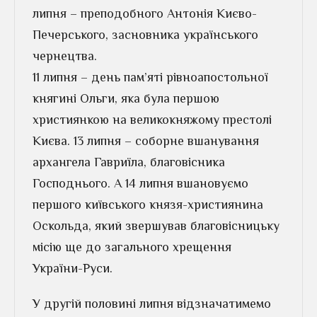
липня – преподобного Антонія Києво-
Печерського, засновника українського
чернецтва.
11 липня – день пам’яті рівноапостольної
княгині Ольги, яка була першою
християнкою на великокняжому престолі
Києва. 13 липня – соборне вшанування
архангела Гавриїла, благовісника
Господнього. А 14 липня вшановуємо
першого київського князя-християнина
Оскольда, який звершував благовісницьку
місію ще до загального хрещення
України-Руси.
У другій половині липня відзначатимемо