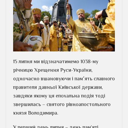
15 липня ми відзначатимемо 1038-му
річницю Хрещення Руси-України,
одночасно вшановуючи і пам՚ять славного
правителя давньої Київської держави,
завдяки якому ця епохальна подія тоді
звершилась – святого рівноапостольного
князя Володимира.
У перший день липня – день пам’яті