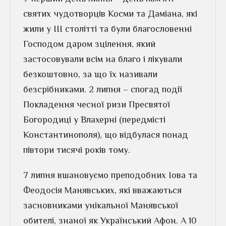
святих чудотворців Косми та Даміана, які
жили у ІІІ столітті та були благословенні
Господом даром зцілення, який
застосовували всім на благо і лікували
безкоштовно, за що їх називали
безсрібниками. 2 липня – спогад події
Покладення чесної ризи Пресвятої
Богородиці у Влахерні (передмісті
Константинополя), що відбулася понад
півтори тисячі років тому.
7 липня вшановуємо преподобних Іова та
Феодосія Манявських, які вважаються
засновниками унікальної Манявської
обителі, знаної як Український Афон. А 10