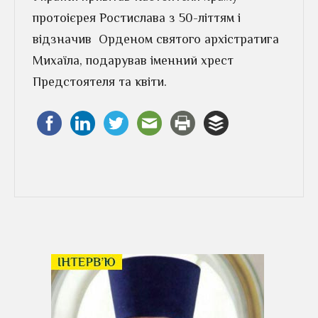
протоієрея Ростислава з 50-літтям і
відзначив Орденом святого архістратига
Михаїла, подарував іменний хрест
Предстоятеля та квіти.