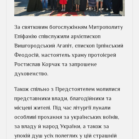
За святковим богослужінням Митрополиту
Епіфанію співслужили архієпископ
Вишгородський Агапіт, єпископ Ірпінський
Феодосій, настоятель храму протоієрей
Ростислав Корчак та запрошене
духовенство.
Також спільно з Предстоятелем молилися
представники влади, благодійники та
місцеві жителі. Під час літургії лунали
особливі прохання за українських воїнів,
за владу й народ України, а також за
упокій душ усіх полеглих у цій страшній