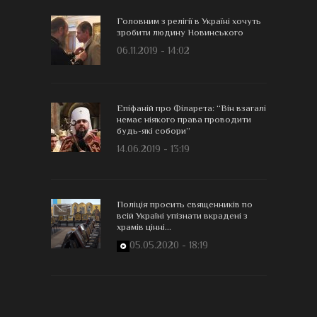
Головним з релігії в Україні хочуть
зробити людину Новинського
06.11.2019 - 14:02
Епіфаній про Філарета: “Він взагалі
немає ніякого права проводити
будь-які собори”
14.06.2019 - 13:19
Поліція просить священників по
всій Україні упізнати вкрадені з
храмів цінні...
05.05.2020 - 18:19