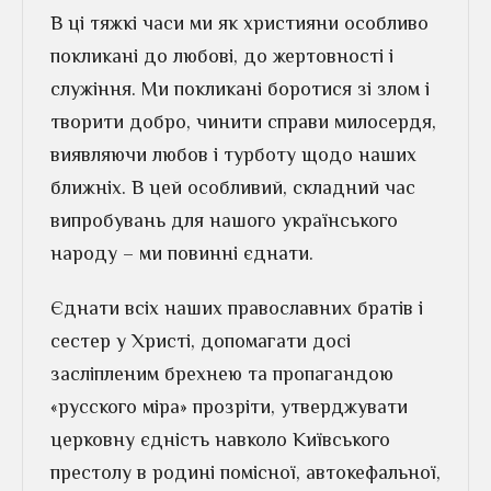
В ці тяжкі часи ми як християни особливо
покликані до любові, до жертовності і
служіння. Ми покликані боротися зі злом і
творити добро, чинити справи милосердя,
виявляючи любов і турботу щодо наших
ближніх. В цей особливий, складний час
випробувань для нашого українського
народу – ми повинні єднати.
Єднати всіх наших православних братів і
сестер у Христі, допомагати досі
засліпленим брехнею та пропагандою
«русского міра» прозріти, утверджувати
церковну єдність навколо Київського
престолу в родині помісної, автокефальної,