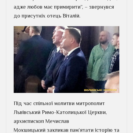
адже любов має примирити”, – звернувся
до присутніх отець Віталій.
Під час спільної молитви митрополит
Львівський Римо-Католицької Церкви,
архиєпископ Мечислав
Мокшицький закликав пам’ятати історію та