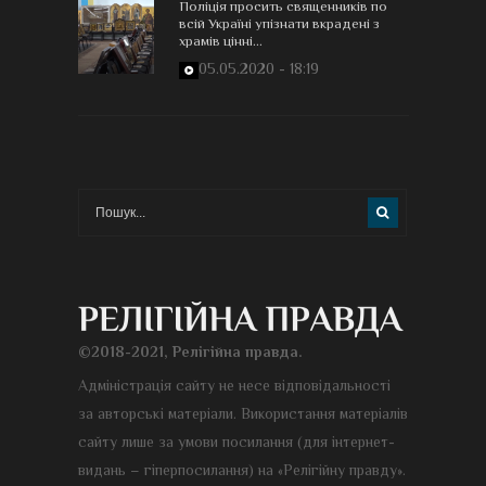
Поліція просить священників по
всій Україні упізнати вкрадені з
храмів цінні...
05.05.2020 - 18:19
©2018-2021, Релігійна правда.
Адміністрація сайту не несе відповідальності
за авторські матеріали. Використання матеріалів
сайту лише за умови посилання (для інтернет-
видань – гіперпосилання) на «Релігійну правду».