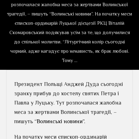
розпочалася жалобна меса за жертвами Волинської
трагедії, – пишуть “Волинські новини”. На початку меси
єпископ-ординарій Луцької дієцезії РКЦ Віталій
Скомаровський подякував усім за те, що долучилися
до спільної молитви. “Літургічний колір сьогодні
чорний, адже нагадує про ненависть, як брак любові.
Тому …
Президент Польщі Анджей Дуда сьогодні
зранку прибув до костелу святих Петра і
Павла у Луцьку. Тут розпочалася жалобна
меса за жертвами Волинської трагедії, –
пишуть “
Волинські новини”.
На початку меси єпископ-ординарій