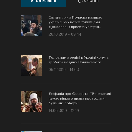
ПОПУЛЯРНІ
ОСТАННІ
Священник з Почаєва називає
українських воїнів “убийцами
Донбасса” і присвячує вірші...
26.10.2019 - 09:44
Головним з релігії в Україні хочуть
зробити людину Новинського
06.11.2019 - 14:02
Епіфаній про Філарета: “Він взагалі
немає ніякого права проводити
будь-які собори”
14.06.2019 - 13:19