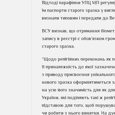
Відтоді парафіяни УПЦ МП регуля
їм паспорти старого зразка у виг
визнали типовим і передали до Ве
ВСУ визнав, що отримання біометр
запису в реєстрі є обов’язком гро
старого зразка.
“Щодо релігійних переконань як поз
її приналежність до якої зазначен
з приводу присвоєння унікальног
нового зразка оформлятиметься з
на усю його значимість для як дл
України, які поділяють такі ж релі
підставою для того, щоб порушув
чи робити з нього винятки. На дум