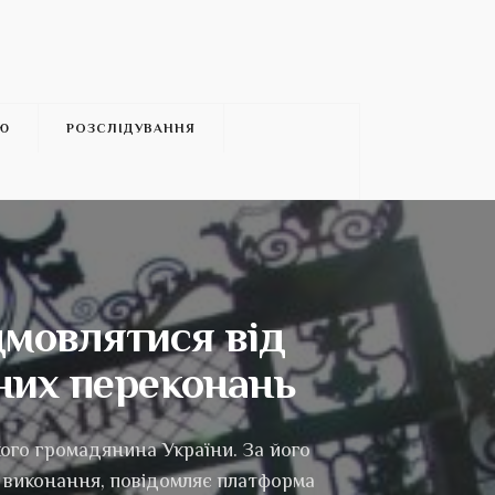
’Ю
РОЗСЛІДУВАННЯ
дмовлятися від
йних переконань
ого громадянина України. За його
е виконання, повідомляє платформа