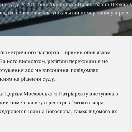
ня суду. У 2013 році Українська Православна Церква 
іддю, в якій зв’язала унікальний номер запису в реєст
біометричного паспорта – прямий обов’язком
За його висновком, релігійні переконання не
порушення або не виконання, повідомляє
нням на рішення суду.
на Церква Московського Патріархату виступила з
ний номер запису в реєстрі з “міткою звіра
Одкровенні Іоанна Богослова, також відомого як