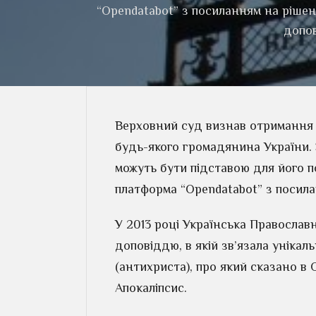
“Opendatabot” з посиланням на рішен
допов
Верховний суд визнав отримання 
будь-якого громадянина України. 
можуть бути підставою для його 
платформа “Opendatabot” з посила
У 2013 році Українська Православ
доповіддю, в якій зв’язала унікаль
(антихриста), про який сказано в 
Апокаліпсис.