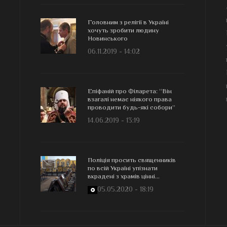
Головним з релігії в Україні
хочуть зробити людину
Новинського
06.11.2019 - 14:02
Епіфаній про Філарета: “Він
взагалі немає ніякого права
проводити будь-які собори”
14.06.2019 - 13:19
Поліція просить священників
по всій Україні упізнати
вкрадені з храмів цінні...
05.05.2020 - 18:19