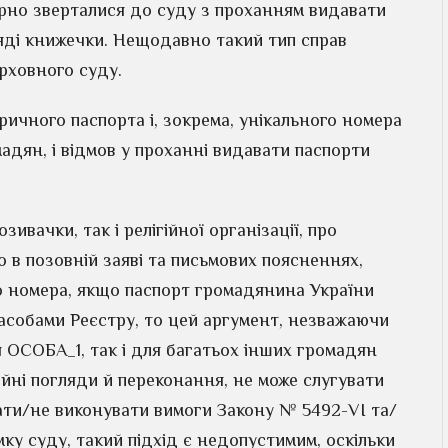
рно зверталися до суду з проханням видавати
ляді книжечки. Нещодавно такий тип справ
рховного суду.
ичного паспорта і, зокрема, унікального номера
мадян, і відмов у проханні видавати паспорти
ивачки, так і релігійної організації, про
о в позовній заяві та письмових поясненнях,
о номера, якщо паспорт громадянина України
асобами Реєстру, то цей аргумент, незважаючи
я ОСОБА_1, так і для багатьох інших громадян
гійні погляди й переконання, не може слугувати
ати/не виконувати вимоги Закону № 5492-VI та/
ку суду, такий підхід є недопустимим, оскільки