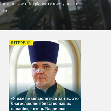
Московського Патріархату виступила з
рі з …