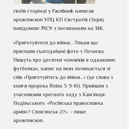
своїй сторінці у
Facebook
написав
архиєпископ УПЦ КП Євстратій (Зоря),
повідомляє
РІСУ
з посиланням на
ЗІК
.
«Приготуйтеся до війни… Тільки що
прислали сьогоднішні фото з Почаєва.
Пишуть про десятки чоловіків в однакових
футболках, напис на яких починається зі
слів «Приготуйтесь до війни…» (це слова з
книги пророка Йоіла 3: 9-10). Прийшли з
учасниками хресного ходу з Кам’янця-
Подільського. «Російська православна
армія»? Слов’янськ-2?», – пише
архиєпископ.