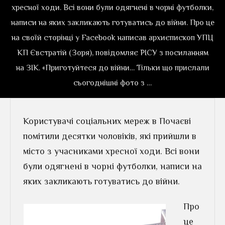
хресної ходи. Bсі вони були одягнені в чорні футболки,
написи на яких закликають готуватись до війни. Про це
на своїй сторінці у Facebook написав архиєпископ УПЦ
КП Євстратій (Зоря), повідомляє РІСУ з посиланням
на ЗІК. «Приготуйтеся до війни… Тільки що прислали
сьогоднішні фото з …
Користувачі соціальних мереж в Почаєві
помітили десятки чоловіків, які прийшли в
місто з учасниками хресної ходи. Bсі вони
були одягнені в чорні футболки, написи на
яких закликають готуватись до війни.
Про
це