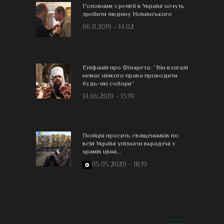
Головним з релігії в Україні хочуть
зробити людину Новинського
06.11.2019 - 14:02
Епіфаній про Філарета: “Він взагалі
немає ніякого права проводити
будь-які собори”
14.06.2019 - 13:19
Поліція просить священників по
всій Україні упізнати вкрадені з
храмів цінні...
05.05.2020 - 18:19