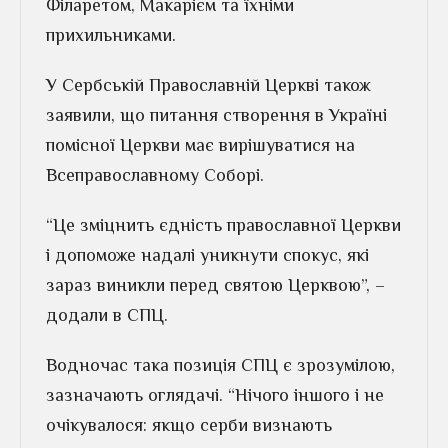
Філаретом, Макарієм та їхніми
прихильниками.
У Сербській Православній Церкві також
заявили, що питання створення в Україні
помісної Церкви має вирішуватися на
Всеправославному Соборі.
“Це зміцнить єдність православної Церкви
і допоможе надалі уникнути спокус, які
зараз виникли перед святою Церквою”, –
додали в СПЦ.
Водночас така позиція СПЦ є зрозумілою,
зазначають оглядачі. “Нічого іншого і не
очікувалося: якщо серби визнають