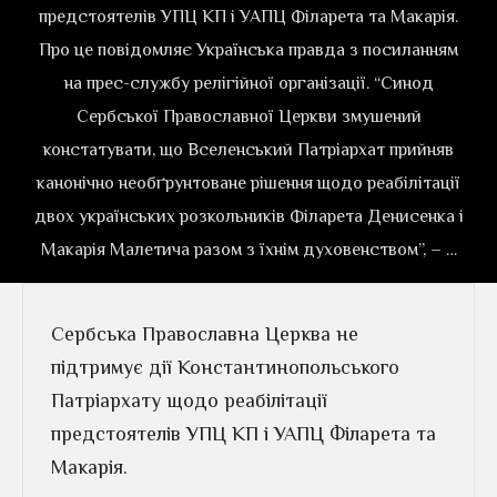
предстоятелів УПЦ КП і УАПЦ Філарета та Макарія.
Про це повідомляє Українська правда з посиланням
на прес-службу релігійної організації. “Синод
Сербської Православної Церкви змушений
констатувати, що Вселенський Патріархат прийняв
канонічно необґрунтоване рішення щодо реабілітації
двох українських розкольників Філарета Денисенка і
Макарія Малетича разом з їхнім духовенством”, – …
Сербська Православна Церква не
підтримує дії Константинопольського
Патріархату щодо реабілітації
предстоятелів УПЦ КП і УАПЦ Філарета та
Макарія.