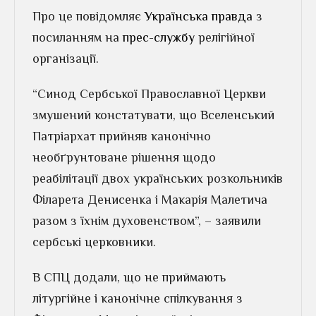
Про це повідомляє
Українська правда
з
посиланням на
прес-службу
релігійної
організації.
“Синод Сербської Православної Церкви
змушений констатувати, що Вселенський
Патріархат прийняв канонічно
необґрунтоване рішення щодо
реабілітації двох українських розкольників
Філарета Денисенка і Макарія Малетича
разом з їхнім духовенством”, – заявили
сербські церковники.
В СПЦ додали, що не приймають
літургійне і канонічне спілкування з