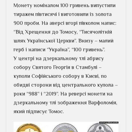
Монету номіналом 100 гривень випустили
тиражем півтисячі і виготовили із золота
900 проби. На аверсі вгорі півколом напис:
“Від Хрещення до Томосу, “Тисячолітній
шлях Української Церкви”. Внизу – малий
герб і написи “Україна”, “100 гривень”.
У центрі на дзеркальному тлі абрису
собору Святого Георгія в Стамбулі –
куполи Софійського собору в Києві, по
обидві сторони від центрального купола –
роки “988” і “2019”. На реверсі монети на
дзеркальному тлі зображення Варфоломія,
який підписує Томос.