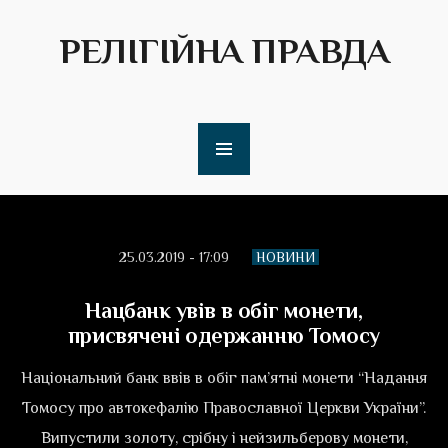
РЕЛІГІЙНА ПРАВДА
25.03.2019 - 17:09
НОВИНИ
Нацбанк увів в обіг монети,
присвячені одержанню Томосу
Національний банк ввів в обіг пам’ятні монети “Надання
Томосу про автокефалію Православної Церкви України”.
Випустили золоту, срібну і нейзильберову монети,