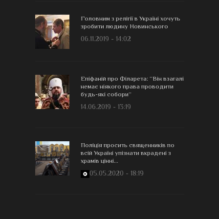
Головним з релігії в Україні хочуть
зробити людину Новинського
06.11.2019 - 14:02
Епіфаній про Філарета: “Він взагалі
немає ніякого права проводити
будь-які собори”
14.06.2019 - 13:19
Поліція просить священників по
всій Україні упізнати вкрадені з
храмів цінні...
05.05.2020 - 18:19