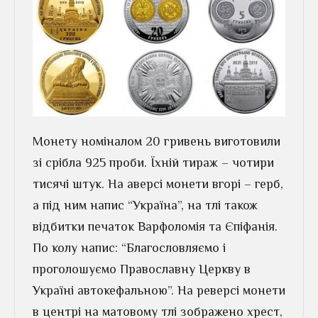
Монету номіналом 20 гривень виготовили
зі срібла 925 проби. Їхній тираж – чотири
тисячі штук. На аверсі монети вгорі – герб,
а під ним напис “Україна”, на тлі також
відбитки печаток Варфоломія та Єпіфанія.
По колу напис: “Благословляємо і
проголошуємо Православну Церкву в
Україні автокефальною”. На реверсі монети
в центрі на матовому тлі зображено хрест,