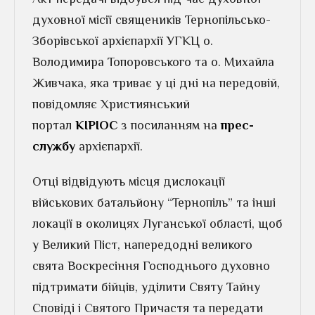
духовної місії священиків Тернопільсько-
Зборівської архієпархії УГКЦ о.
Володимира Топоровського та о. Михайла
Живчака, яка триває у ці дні на передовій,
повідомляє Християнський
портал
КІРІОС
з посиланням на
прес-
службу
архієпархії.
Отці відвідують місця дислокації
військових батальйону “Тернопіль” та інші
локації в околицях Луганської області, щоб
у Великий Піст, напередодні великого
свята Воскресіння Господнього духовно
підтримати бійців, уділити Святу Тайну
Сповіді і Святого Причастя та передати