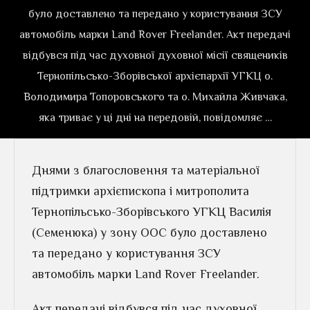
було доставлено та передано у користування ЗСУ
автомобіль марки Land Rover Freelander. Акт передачі
відбувся під час духовної духовної місії священиків
Тернопільсько-Зборівської архієпархії УГКЦ о.
Володимира Топоровського та о. Михайла Живчака,
яка триває у ці дні на передовій, повідомляє …
Днями з благословення та матеріальної
підтримки архієпископа і митрополита
Тернопільсько-Зборівського УГКЦ Василія
(Семенюка) у зону ООС було доставлено
та передано у користування ЗСУ
автомобіль марки Land Rover Freelander.
Акт передачі відбувся під час духовної