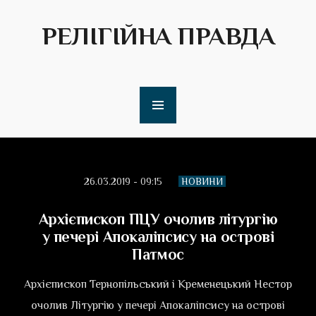
РЕЛІГІЙНА ПРАВДА
26.03.2019 - 09:15
НОВИНИ
Архієпископ ПЦУ очолив літургію
у печері Апокаліпсису на острові
Патмос
Архієпископ Тернопільський і Кременецький Нестор
очолив Літургію у печері Апокаліпсису на острові