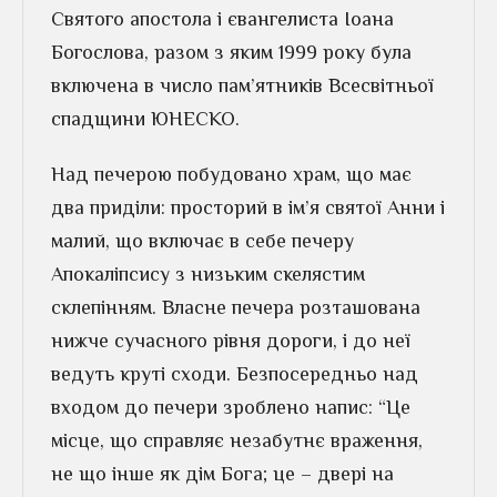
Святого апостола і євангелиста Іоана
Богослова, разом з яким 1999 року була
включена в число пам’ятників Всесвітньої
спадщини ЮНЕСКО.
Над печерою побудовано храм, що має
два приділи: просторий в ім’я святої Анни і
малий, що включає в себе печеру
Апокаліпсису з низьким скелястим
склепінням. Власне печера розташована
нижче сучасного рівня дороги, і до неї
ведуть круті сходи. Безпосередньо над
входом до печери зроблено напис: “Це
місце, що справляє незабутнє враження,
не що інше як дім Бога; це – двері на