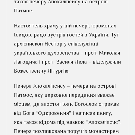
також печеру Апокаліпсису на острові
Патмос.
Настоятель храму у цій печері, ієромонах
Ісидор, радо зустрів гостей з України. Тут
архієпископ Нестор у співслужінні
українського духовенства – прот. Миколая
Лагодича і прот. Василя Лила – відслужили
Божественну Літургію.
Печера Апокаліпсису – печера на острові
Патмос, яку церковне передання вважає
місцем, де апостол Іоан Богослов отримав
від Бога “Одкровення” і написав книгу,
яка також відома під назвою “Апокаліпсис”.
Печера розташована поруч із монастирем