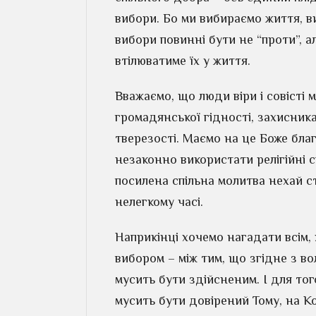
вибори. Бо ми вибираємо життя, 
вибори повинні бути не “проти”, ал
втілюватиме їх у життя.
Вважаємо, що люди віри і совісті
громадянської гідності, захисник
тверезості. Маємо на це Боже бла
незаконно використати релігійні с
посилена спільна молитва нехай с
нелегкому часі.
Наприкінці хочемо нагадати всім, 
вибором – між тим, що згідне з во
мусить бути здійсненим. І для то
мусить бути довірений Тому, на Ко