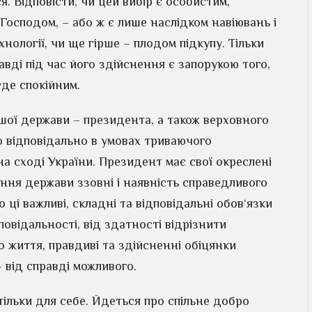
. Відповісти, чи цей вибір є особистим,
Господом, – або ж є лише наслідком навіювань і
хнології, чи ще гірше – плодом підкупу. Тільки
равді під час його здійснення є запорукою того,
уде спокійним.
шої держави – президента, а також верховного
 відповідально в умовах триваючого
на сході України. Президент має свої окреслені
ання держави ззовні і наявність справедливого
ці важливі, складні та відповідальні обов‘язки
дповідальності, від здатності відрізнити
го життя, правдиві та здійсненні обіцянки
 від справді можливого.
ільки для себе. Йдеться про спільне добро