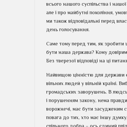
всього нашого суспільства і нашої 
але і про майбутні покоління, умо
ми також відповідальні перед влас
день голосування.
Саме тому перед тим, як зробити 
бути наша держава? Кому довіримо 
Без тверезої відповіді на ці пита
Найвищою цінністю для держави є
вільних людей у вільній країні. Ви
громадських заворушень. В людсь
і порушенням закону, нема правди
ворожнечі, має бути засудженим 
повага до тих, хто має іншу думку
спільного добра – ось єдиний плі