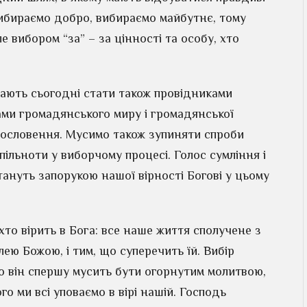
вибираємо добро, вибираємо майбутнє, тому
е вибором “за” – за цінності та особу, хто
 мають сьогодні стати також провідниками
ами громадянського миру і громадянської
гословення. Мусимо також зупиняти спроби
пільноти у виборчому процесі. Голос сумління і
тануть запорукою нашої вірності Богові у цьому
хто вірить в Бога: все наше життя сполучене з
лею Божою, і тим, що суперечить їй. Вибір
го він спершу мусить бути огорнутим молитвою,
го ми всі уповаємо в вірі нашій. Господь