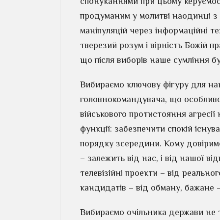
спонуканнями при цьому керуємося
продуманим у молитві наодинці з 
маніпуляцій через інформаційні те
тверезий розум і вірність Божій п
що після виборів наше сумління б
Вибираємо ключову фігуру для на
головнокомандувача, що особливо
військового протистояння агресії 
функції: забезпечити спокій існув
порядку зсередини. Кому довіримо 
– залежить від нас, і від нашої ві
телевізійні проекти – від реально
кандидатів – від обману, бажане –
Вибираємо очільника держави не т