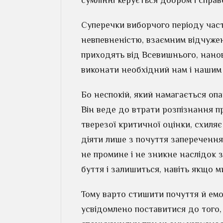
сумлінні керується добром і справ
Суперечки виборчого періоду част
невпевненістю, взаємним відчужен
приходять від Всевишнього, нано
виконати необхідний нам і нашим 
Бо неспокій, який намагається опа
Він веде до втрати розпізнання пр
тверезої критичної оцінки, схиля
діяти лише з почуття заперечення
не промине і не зникне наслідок 
буття і залишиться, навіть якщо м
Тому варто стишити почуття й емоц
усвідомлено поставитися до того,