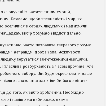
едливістю.
о сполучені із загостренням емоцій,
ням. Бажаємо, щоби впевненість і мир, які
во оселилися в серцях людських і надихнули
нащадкам вибір розумно і відповідально.
нувати нас, часто позбавляє тверезого розуму.
авди і неправди, добра і зла, можливості
є людину керуватися збентеженими емоціями,
. Галаслива розбурханість з часом промине. Але
зробленого вибору. Він буде окреслювати наше
и після заспокоєння захотіли би його змінити.
ії до того, як вибір зроблений. Необхідно
 кого і навіщо ми вибираємо, якими