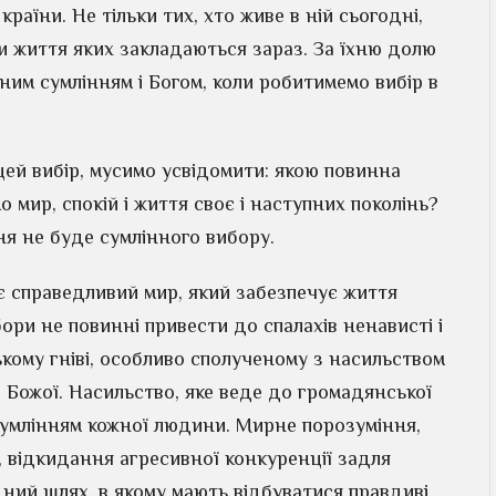
країни. Не тільки тих, хто живе в ній сьогодні,
ви життя яких закладаються зараз. За їхню долю
ним сумлінням і Богом, коли робитимемо вибір в
цей вибір, мусимо усвідомити: якою повинна
мир, спокій і життя своє і наступних поколінь?
ння не буде сумлінного вибору.
 справедливий мир, який забезпечує життя
бори не повинні привести до спалахів ненависті і
кому гніві, особливо сполученому з насильством
 Божої. Насильство, яке веде до громадянської
сумлінням кожної людини. Мирне порозуміння,
, відкидання агресивної конкуренції задля
дний шлях, в якому мають відбуватися правдиві