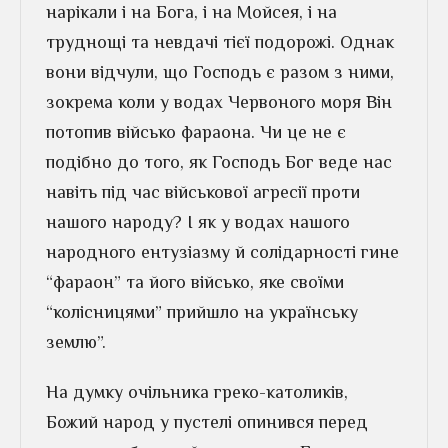
нарікали і на Бога, і на Мойсея, і на
труднощі та невдачі тієї подорожі. Однак
вони відчули, що Господь є разом з ними,
зокрема коли у водах Червоного моря Він
потопив військо фараона. Чи це не є
подібно до того, як Господь Бог веде нас
навіть під час військової агресії проти
нашого народу? І як у водах нашого
народного ентузіазму й солідарності гине
“фараон” та його військо, яке своїми
“колісницями” прийшло на українську
землю”.
На думку очільника греко-католиків,
Божий народ у пустелі опинився перед