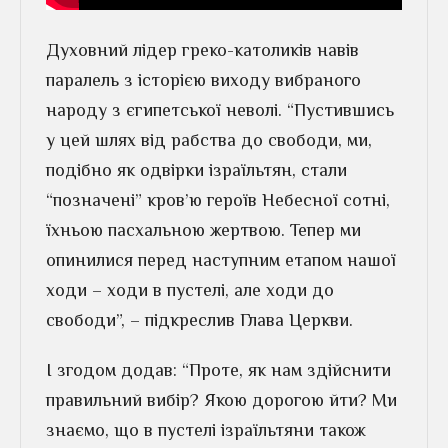
Духовний лідер греко-католиків навів
паралель з історією виходу вибраного
народу з єгипетської неволі. “Пустившись
у цей шлях від рабства до свободи, ми,
подібно як одвірки ізраїльтян, стали
“позначені” кров’ю героїв Небесної сотні,
їхньою пасхальною жертвою. Тепер ми
опинилися перед наступним етапом нашої
ходи – ходи в пустелі, але ходи до
свободи”, – підкреслив Глава Церкви.
І згодом додав: “Проте, як нам здійснити
правильний вибір? Якою дорогою йти? Ми
знаємо, що в пустелі ізраїльтяни також