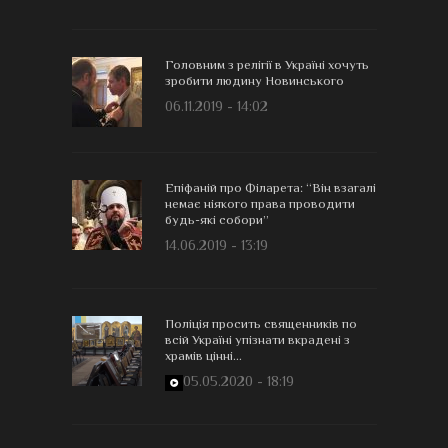
Головним з релігії в Україні хочуть
зробити людину Новинського
06.11.2019 - 14:02
Епіфаній про Філарета: “Він взагалі
немає ніякого права проводити
будь-які собори”
14.06.2019 - 13:19
Поліція просить священників по
всій Україні упізнати вкрадені з
храмів цінні...
05.05.2020 - 18:19