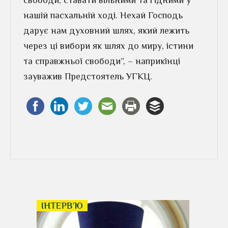
свободи, ставати вільними та гідними у
нашій пасхальній ході. Нехай Господь
дарує нам духовний шлях, який лежить
через ці вибори як шлях до миру, істини
та справжньої свободи”, – наприкінці
зауважив Предстоятель УГКЦ.