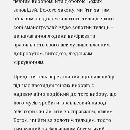
певним вибором: йти дорогою Божих
заповідей, Божого закону, чи йти за тим
образом та ідолом золотого тельця, якого
собі змайстрував? Адже золотий телець –
це намагання людини вимірювати
правильність свого шляху лише власним
добробутом, вигодою, людським
міркуванням.
Предстоятель переконаний, що наш вибір
під час президентських виборів є
надзвичайно подібний до того вибору, що
його мусів зробити ізраїльський народ
біля гори Синай: йти за справжнім, живим
Богом, чи йти за золотим тельцем, тобто
тим уявний та фальшивим богом, який