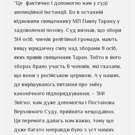
“Це фактично і допомогло нам у суді
апеляційної інстанції. Бо в останній
відмовили священнику МП Павлу Тарану у
задоволенні позову. Суд визнав, що збори
314 осіб, членів релігійної громади, мають
вищу юридичну силу над зборами 11 осіб,
яких привів священник Таран. Тобто в його
зборах брало участь 11 чоловік, які сказали,
що вони з російською церквою. А у наших,
де вирішувалось питання про зміну
канонічного під­по­рядкування, – 314!
Звісно, нам дуже допомогла і Постанова
Верховного Суду, прийнята нещодавно.
Ця перемога далась нам важко, тому що
дуже багато неправди було з уст наших