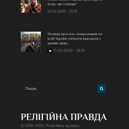
будь-які собори”
14.06.2019 - 13:19
Поліція просить священників по
всій Україні упізнати вкрадені з
храмів цінні...
05.05.2020 - 18:19
©2018-2021, Релігійна правда.