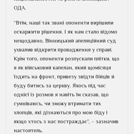
ОДА.
“Втім, наші так звані опоненти вирішили
оскаржити рішення. І як нам стало відомо
нещодавно, Він­ни­цький апеляційний суд
ухвалив відкрити провадження у справі.
Крім того, опоненти розпускали плітки, що
я як військовий капелан, який щомісяця
їздить на фронт, привезу звідти бійців й
буду битись за церкву. Якось під час
однієї із розмов я навіть їм сказав, що
сумніваюсь, чи зможу втримати тих
хлопців, які дізнаються про мою біду і
якщо хтось з нас постраждає”, – зазначив
настоятель.