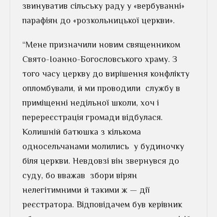
звинуватив сільську раду у «вербуванні»
парафіян до «розкольницької церкви».
“Мене призначили новим священником
Свято-Іоанно-Богословського храму. З
того часу церкву до вирішення конфлікту
опломбували, й ми проводили служ­бу в
приміщенні недільної школи, хоч і
перереєстрація громади відбулася.
Колишній батюшка з кількома
односельчанами молились у будиночку
біля церкви. Невдовзі він звернувся до
суду, бо вважав збори вірян
нелегітимними й такими ж — дії
реєстратора. Відповідачем був керівник