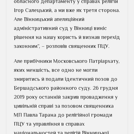
обласного департаменту у справах релігій
Ігор Салецький, а ми вже як третя сторона.
Але Вінницький апеляційний
адміністративний суд у Вінниці виніс
рішення на нашу користь й визнав перехід
законним”, – розповів священник ПЦУ.
Але прибічники Московського Патріархату,
яких мен­шість, все одно не могли
змиритись й подали ідентичний позов до
Бершадського районного суду. 26 грудня
2019 року останній закрив провадження у
ци­вільній справі за позовом священника
МП Павла Тарана до релігійної громади
ПЦУ та управління в справах
національностей та релігій Вінницької