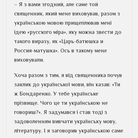
– Я з вами згодний, але саме той
священник, який мене виховував, разом з
українською мовою прищеплював мені
ідею «русского міра», яку можна звести до
такого виразу, як «Царь-батюшка и
Россия-матушка». Ось в такому мене
виховували.
Хоча разом з тим, я від священника почув
заклик до української мови, він казав: «Ти
ж Бондаренко. У тебе українське
прізвище. Чого це ти українською не
говориш?». Я задумався і став тоді з
задоволенням вивчати українську мову,
літературу. І я заговорив українською саме