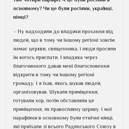
основному? Чи це були росіяни, українці,
німці?
– Ну надходили до владики прохання від
людей, що в тому чи іншому регіоні зовсім
немає церкви, священника, і люди просили
їм когось прислати. І владика через
благочинного давав мені благословення
відкрити в тому чи іншому регіоні
громаду. І я їхав, якось шукав людей,
організовував. Шукали приміщення,
готували хор, потім обставляли це
приміщення, як православну церкву. І мої
парафіяни в основному були етнічні німці,
які приїхали зі всього Радянського Союзу в