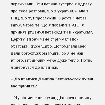
переживали. При першій зустрічі я одразу
про себе розповів, що я українець, але з
РПЦ, що тут прослужив 15 років, і через
війну, через те, що я побачив в АТО, я
прийняв рішення переходити в Українську
Церкву. І вони мене сприймали по-
братськи, дуже щиро. Допомагали мені,
дали богослужбові книги, бо я не мав
нічого, і прийняли мене дуже тепло. Потім
я звернувся до владики.
– До владики Даниїла Зелінського? Як він
вас прийняв?
– Ну він мене вислухав, дізнався причину,
через яку я вирішив перейти, зрозумів,