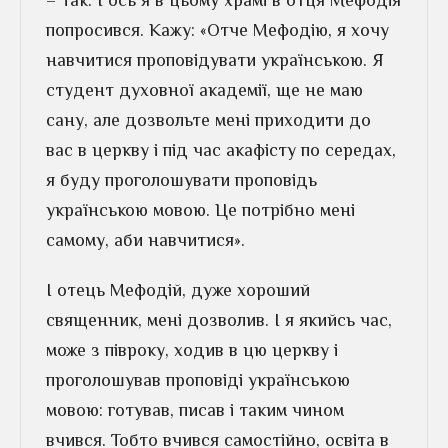
– Так. І ось я в цьому храмі в отця Мефодія
попросився. Кажу: «Отче Мефодію, я хочу
навчитися проповідувати українською. Я
студент духовної академії, ще не маю
сану, але дозвольте мені приходити до
вас в церкву і під час акафісту по середах,
я буду проголошувати проповідь
українською мовою. Це потрібно мені
самому, аби навчитися».
І отець Мефодій, дуже хороший
священник, мені дозволив. І я якийсь час,
може з півроку, ходив в цю церкву і
проголошував проповіді українською
мовою: готував, писав і таким чином
вчився. Тобто вчився самостійно, освіта в