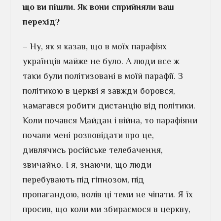
що ви пішли. Як вони сприйняли ваш
перехід?
– Ну, як я казав, що в моїх парафіях
українців майже не було. А люди все ж
таки були політизовані в моїй парафії. З
політикою в церкві я завжди боровся,
намагався робити дистанцію від політики.
Коли почався Майдан і війна, то парафіяни
почали мені розповідати про це,
дивлячись російське телебачення,
звичайно. І я, знаючи, що люди
перебувають під гіпнозом, під
пропагандою, волів ці теми не чіпати. Я їх
просив, що коли ми збираємося в церкву,