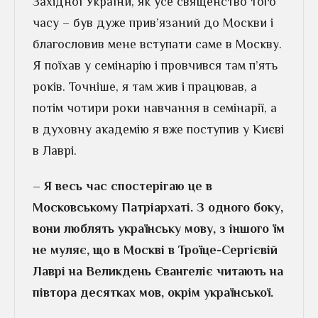
Західної України, як усе священство того
часу – був дуже прив’язаний до Москви і
благословив мене вступати саме в Москву.
Я поїхав у семінарію і провчився там п’ять
років. Точніше, я там жив і працював, а
потім чотири роки навчання в семінарії, а
в духовну академію я вже поступив у Києві
в Лаврі.
– Я весь час спостерігаю це в
Московському Патріархаті. З одного боку,
вони люблять українську мову, з іншого їм
не муляє, що в Москві в Троїце-Сергієвій
Лаврі на Великдень Євангеліє читають на
півтора десятках мов, окрім української.