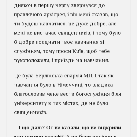
диякон в першу чергу звернувся до
правлячого архієрея, і він мені сказав, що
ти будеш навчатися, це дуже добре, але
мені не вистачає священників, і тому було
б добре поєднати твоє навчання зі
служінням, тому проси Київ, щоб тебе
рукоположили, і приїзди на навчання.
Це була Берлінська єпархія МП. І так як
навчання було в Німеччині, то владика
благословив мене вести богослужіння біля
університету в тих містах, де не було
священників.
– І що далі? От ви казали, що ви відкрили
там чотири парафії. А це були росіяни в