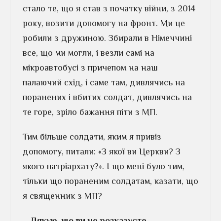
стало те, що я став з початку війни, з 2014
року, возити допомогу на фронт. Ми це
робили з дружиною. Збирали в Німеччині
все, що ми могли, і везли самі на
мікроавтобусі з причепом на наш
палаючий схід, і саме там, дивлячись на
поранених і вбитих солдат, дивлячись на
те горе, зріло бажання піти з МП.
Тим більше солдати, яким я привіз
допомогу, питали: «З якої ви Церкви? З
якого патріархату?». І що мені було тим,
тільки що пораненим солдатам, казати, що
я священник з МП?
– Дякую, що ви це розказуєте.