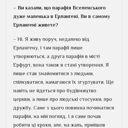
– Ви казали, що парафія Вселенського
дуже маленька в Ерлангені. Ви в самому
Ерлангені живете?
– Ні. Я живу поруч, недалеко від
Ерлангену, і там парафії лише
утворюються, а друга парафія в місті
Ерфурт, вона також в стані утворення. Я
лише став знайомитися з людьми,
спілкуватися, намагаюся їх згуртувати. Ще
навіть не йдеться про будівництво
церкви, а лише про людські стосунки, про
дружбу. Саме з цього повинна починатися
парафія, на мій погляд. І я саме почав
робити ці кроки, але, на жаль, прийшов