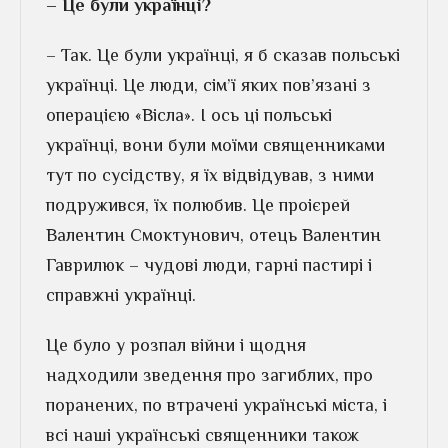
– Це були українці?
– Так. Це були українці, я б сказав польські
українці. Це люди, сім’ї яких пов’язані з
операцією «Вісла». І ось ці польські
українці, вони були моїми священниками
тут по сусідству, я їх відвідував, з ними
подружився, їх полюбив. Це проієрей
Валентин Смоктунович, отець Валентин
Гаврилюк – чудові люди, гарні пастирі і
справжні українці.
Це було у розпал війни і щодня
надходили зведення про загиблих, про
поранених, по втрачені українські міста, і
всі наші українські священники також