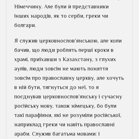
Німеччину. Але були й представники
інших народів, як то серби, греки чи
болгари.
Я служив церковнослов’янською, але коли
бачив, що люди роблять перші кроки в
храмі, приїхавши з Казахстану, з глухих
аулів, люди зовсім не мають поняття
зовсім про православну церкву, але хочуть
в ній бути, тягнуться до неї, то я
поєднував церковнослов’янську і сучасну
російську мову, також німецьку, бо були
такі парафіяни, які не розуміли російської,
наприклад греки чи навіть православні
араби. Служив багатьма мовами: і