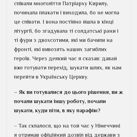
співали многоліття Патріарху Кирилу,
починала плакати і виходила, бо не могла
це співати. І вона постійно йшла в кінці
літургії, бо згадувала ті солдатські рани і
ті фури з двохсотими, які ми бачили на
фронті, які вивозять наших загиблих
героїв. Через деякий час я сказав: давай
вже готувати перехід, шукати шлях, як нам
перейти в Українську Церкву.
– Як ви готувалися до цього рішення, ви ж
почали шукати іншу роботу, почали
шукати, куди піти, в яку парафію?
– Так склалося, що на той час у Німеччині
я отримав офіційний дозвіл від держави з