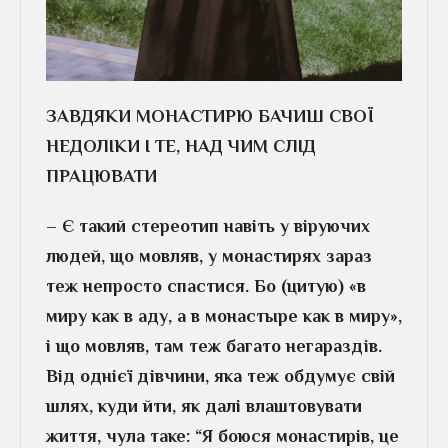
ЗАВДЯКИ МОНАСТИРЮ БАЧИШ СВОЇ
НЕДОЛІКИ І ТЕ, НАД ЧИМ СЛІД
ПРАЦЮВАТИ
– Є такий стереотип навіть у віруючих
людей, що мовляв, у монастирях зараз
теж непросто спастися. Бо (цитую) «в
миру как в аду, а в монастыре как в миру»,
і що мовляв, там теж багато негараздів.
Від однієї дівчини, яка теж обдумує свій
шлях, куди йти, як далі влаштовувати
життя, чула таке: “Я боюся монастирів, це