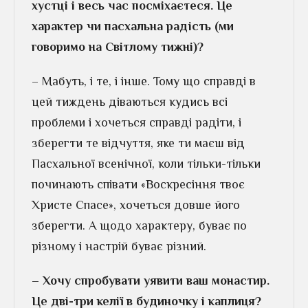
хустці і весь час посміхаєтеся. Це
характер чи пасхальна радість (ми
говоримо на Світлому тижні)?
– Мабуть, і те, і інше. Тому що справді в
цей тиждень діваються кудись всі
проблеми і хочеться справді радіти, і
зберегти те відчуття, яке ти маєш від
Пасхальної всенічної, коли тільки-тільки
починають співати «Воскресіння твоє
Христе Спасе», хочеться довше його
зберегти. А щодо характеру, буває по
різному і настрій буває різний.
– Хочу спробувати уявити ваш монастир.
Це дві-три келії в будиночку і каплиця?