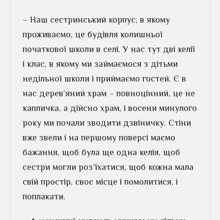
– Наш сестринський корпус, в якому
проживаємо, це будівля колишньої
початкової школи в селі. У нас тут дві келії
і клас, в якому ми займаємося з дітьми
недільної школи і приймаємо гостей. Є в
нас дерев’яний храм – повноцінний, це не
капличка, а дійсно храм, і восени минулого
року ми почали зводити дзвіничку. Стіни
вже звели і на першому поверсі маємо
бажання, щоб була ще одна келія, щоб
сестри могли роз’їхатися, щоб кожна мала
свій простір, своє місце і помолитися, і
поплакати.