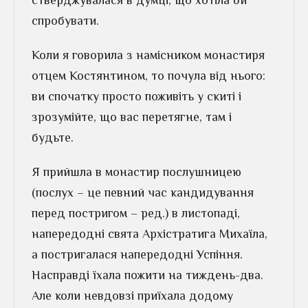
стверджувалася в думці, що хотіла би
спробувати.
Коли я говорила з намісником монастиря
отцем Костянтином, то почула від нього:
ви спочатку просто поживіть у скиті і
зрозумійте, що вас перетягне, там і
будьте.
Я прийшла в монастир послушницею
(послух – це певний час кандидування
перед постригом – ред.) в листопаді,
напередодні свята Архістратига Михаїла,
а постригалася напередодні Успіння.
Насправді їхала пожити на тиждень-два.
Але коли невдовзі приїхала додому