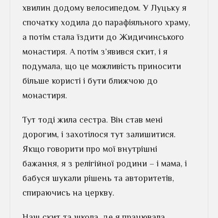
хвилин додому велосипедом. У Луцьку я
спочатку ходила до парафіяльного храму,
а потім стала їздити до Жидичинського
монастиря. А потім з’явився скит, і я
подумала, що це можливість приносити
більше користі і бути ближчою до
монастиря.
Тут тоді жила сестра. Він став мені
дорогим, і захотілося тут залишитися.
Якщо говорити про мої внутрішні
бажання, я з релігійної родини – і мама, і
бабуся шукали рішень та авторитетів,
спираючись на церкву.
Наш скит та школа, де я працювала,