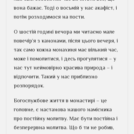
вона бажає. Тоді о восьмій у нас акафіст, і
потім розходимося на пости.
О шостій годині вечора ми читаємо мале
повечір’я з канонами, після цього вечеря, і
так само кожна монахиня має вільний час,
може і помолитися, і десь прогулятися – у
нас тут неймовірно красива природа – і
відпочити. Такий у нас приблизно
розпорядок.
Богослужбове життя в монастирі – це
головне, є настанова нашого намісника
про постійну молитву. Має бути постійна і
безперервна молитва. Що б ти не робив,