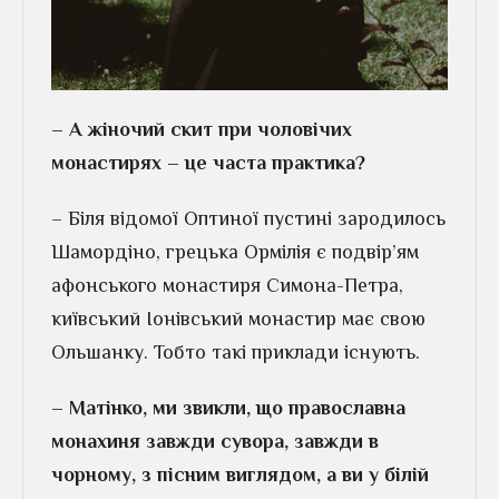
– А жіночий скит при чоловічих
монастирях – це часта практика?
– Біля відомої Оптиної пустині зародилось
Шамордіно, грецька Ормілія є подвір’ям
афонського монастиря Симона-Петра,
київський Іонівський монастир має свою
Ольшанку. Тобто такі приклади існують.
– Матінко, ми звикли, що православна
монахиня завжди сувора, завжди в
чорному, з пісним виглядом, а ви у білій