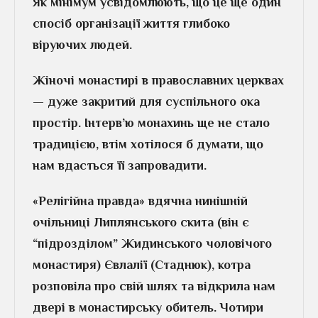
Як мінімум усвідомлюють, що це ще один
спосіб організації життя глибоко
віруючих людей.
Жіночі монастирі в православних церквах
— дуже закритий для суспільного ока
простір. Інтерв’ю монахинь ще не стало
традицією, втім хотілося б думати, що
нам вдасться її запровадити.
«Релігійна правда» вдячна нинішній
очільниці Липлянського скита (він є
“підрозділом” Жидинського чоловічого
монастиря) Євлалії (Стаднюк), котра
розповіла про свій шлях та відкрила нам
двері в монастирську обитель. Чотири