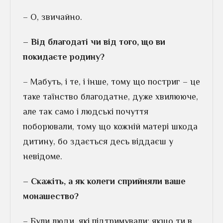
– О, звичайно.
– Від благодаті чи від того, що ви
покидаєте родину?
– Мабуть, і те, і інше, тому що постриг – це
таке таїнство благодатне, дуже хвилююче,
але так само і людські почуття
поборювали, тому що кожній матері шкода
дитину, бо здається десь віддаєш у
невідоме.
– Скажіть, а як колеги сприйняли ваше
монашество?
– Були люди, які підтримували: якщо ти в