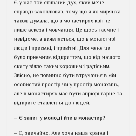
Є у нас той спільний дух, який мене
справді захоплював, тому що я як мирянка
також думала, що в монастирях квітне
лише аскеза і мовчання. Це щось таємне і
невідоме, а виявляється, що в монастирі
люди і приємні, і привітні. Для мене це
було приємним відкриттям, що від нашого
скиту віяло таким хорошим і радісним.
Звісно, не повинно бути втручання в мій
особистий простір чи у простір монахинь,
але в монастирях має бути апріорі гарне та
відкрите ставлення до людей.
– Є запит у молоді йти в монастир?
– Є, звичайно. Але хоча наша країна і