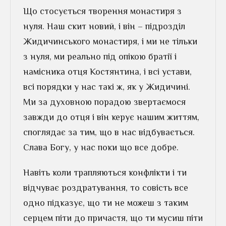
Що стосується творення монастиря з
нуля. Наш скит новий, і він – підрозділ
Жидичинського монастиря, і ми не тільки
з нуля, ми реально під опікою братії і
намісника отця Костянтина, і всі устави,
всі порядки у нас такі ж, як у Жидичині.
Ми за духовною порадою звертаємося
завжди до отця і він керує нашим життям,
споглядає за тим, що в нас відбувається.
Слава Богу, у нас поки що все добре.
Навіть коли трапляються конфлікти і ти
відчуває роздратування, то совість все
одно підказує, що ти не можеш з таким
серцем піти до причастя, що ти мусиш піти