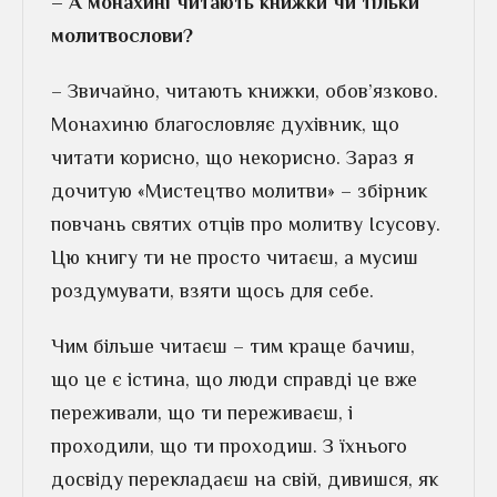
– А монахині читають книжки чи тільки
молитвослови?
– Звичайно, читають книжки, обов’язково.
Монахиню благословляє духівник, що
читати корисно, що некорисно. Зараз я
дочитую «Мистецтво молитви» – збірник
повчань святих отців про молитву Ісусову.
Цю книгу ти не просто читаєш, а мусиш
роздумувати, взяти щось для себе.
Чим більше читаєш – тим краще бачиш,
що це є істина, що люди справді це вже
переживали, що ти переживаєш, і
проходили, що ти проходиш. З їхнього
досвіду перекладаєш на свій, дивишся, як