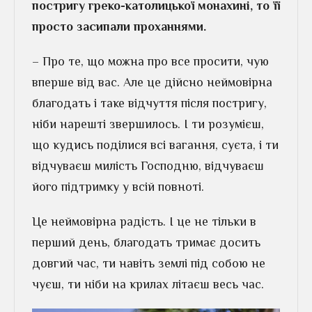
постригу греко-католицької монахині, то її
просто засипали проханнями.
– Про те, що можна про все просити, чую
вперше від вас. Але це дійсно неймовірна
благодать і таке відчуття після постригу,
ніби нарешті звершилось. І ти розумієш,
що кудись поділися всі вагання, суєта, і ти
відчуваєш милість Господню, відчуваєш
його підтримку у всій повноті.
Це неймовірна радість. І це не тільки в
перший день, благодать тримає досить
довгий час, ти навіть землі під собою не
чуєш, ти ніби на крилах літаєш весь час.