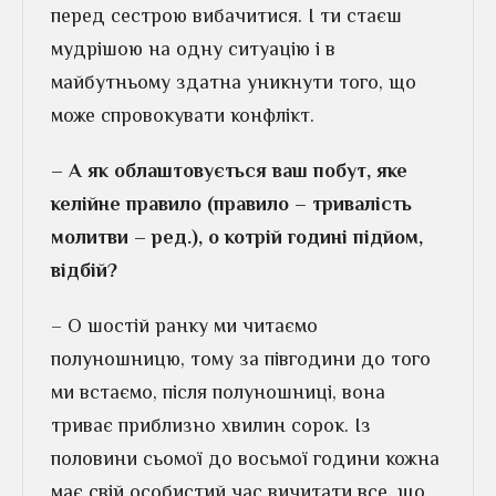
перед сестрою вибачитися. І ти стаєш
мудрішою на одну ситуацію і в
майбутньому здатна уникнути того, що
може спровокувати конфлікт.
– А як облаштовується ваш побут, яке
келійне правило (правило – тривалість
молитви – ред.), о котрій годині підйом,
відбій?
– О шостій ранку ми читаємо
полуношницю, тому за півгодини до того
ми встаємо, після полуношниці, вона
триває приблизно хвилин сорок. Із
половини сьомої до восьмої години кожна
має свій особистий час вичитати все, що