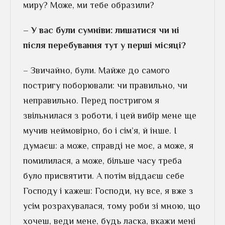
миру? Може, ми тебе образили?
– У вас були сумніви: лишатися чи ні
після перебування тут у перші місяці?
– Звичайно, були. Майже до самого
постригу поборювали: чи правильно, чи
неправильно. Перед постригом я
звільнилася з роботи, і цей вибір мене ще
мучив неймовірно, бо і сім’я, й інше. І
думаєш: а може, справді не моє, а може, я
помилилася, а може, більше часу треба
було присвятити. А потім віддаєш себе
Господу і кажеш: Господи, ну все, я вже з
усім розрахувалася, тому роби зі мною, що
хочеш, веди мене, будь ласка, вкажи мені