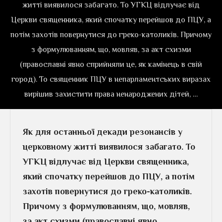
житті виявилося забагато. То УГКЦ відлучає від
Церкви священника, який спочатку перейшов до ПЦУ, а
потім захотів повернутися до греко-католиків. Причому
з формулюванням, що, мовляв, за акт схизми
(православні явно сприйняли це, як камінець в свій
город). То священник ПЦУ в непарламентських виразах
вирішив захистити права ненароджених дітей, …
Як для останньої декади резонансів у
церковному житті виявилося забагато. То
УГКЦ відлучає від Церкви священника,
який спочатку перейшов до ПЦУ, а потім
захотів повернутися до греко-католиків.
Причому з формулюванням, що, мовляв,
за акт схизми (православні явно