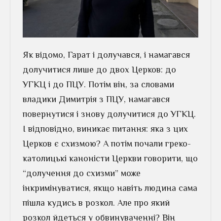
Як відомо, Гарат і долучався, і намагався
долучитися лише до двох Церков: до
УГКЦ і до ПЦУ. Потім він, за словами
владики Димитрія з ПЦУ, намагався
повернутися і знову долучитися до УГКЦ.
І відповідно, виникає питання: яка з цих
Церков є схизмою? А потім почали греко-
католицькі каноністи Церкви говорити, що
“долучення до схизми” може
інкримінуватися, якщо навіть людина сама
пішла кудись в розкол. Але про який
розкол йдеться у обвинуваченні? Він