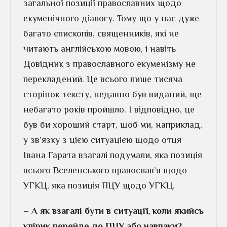
загальної позиції православних щодо
екуменічного діалогу. Тому що у нас дуже
багато єпископів, священників, які не
читають англійською мовою, і навіть
Довідник з православного екуменізму не
перекладений. Це всього лише тисяча
сторінок тексту, недавно був виданий, ще
небагато років пройшло. І відповідно, це
був би хороший старт, щоб ми, наприклад,
у зв’язку з цією ситуацією щодо отця
Івана Гарата взагалі подумали, яка позиція
всього Вселенського православ’я щодо
УГКЦ, яка позиція ПЦУ щодо УГКЦ.
– А як взагалі бути в ситуації, коли якийсь
клірик перейде до ПЦУ або навпаки?