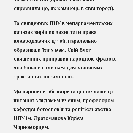
сприйняли це, як камінець в свій город).
То священник ПЦУ в непарламентських
виразах вирішив захистити права
ненароджених дітей, паралельно
образивши їхніх мам. Свій блог
священник приправив народною фразою,
яка більше годиться для чоловічих
трактирних посиденьок.
Ми вирішили обговорити ці і не лише ці
питання з відомим вченим, професором
кафедри богослов’я та релігієзнавства
НПУ ім. Драгоманова Юрієм
Чорноморцем.