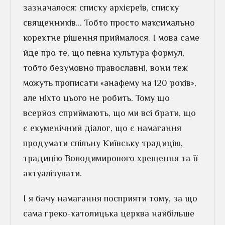
зазначалося: списку архієреїв, списку
священників… Тобто просто максимально
коректне рішення приймалося. І мова саме
йде про те, що певна культура формул,
тобто безумовно православні, вони теж
можуть прописати «анафему на 120 років»,
але ніхто цього не робить. Тому що
всерйоз сприймають, що ми всі брати, що
є екуменічний діалог, що є намагання
продумати спільну Київську традицію,
традицію Володимирового хрещення та її
актуалізувати.
І я бачу намагання посприяти тому, за що
сама греко-католицька церква найбільше