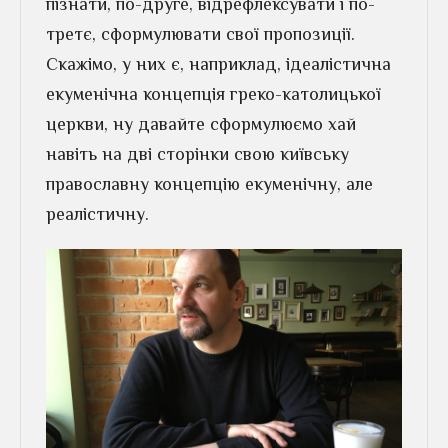
пізнати, по-друге, відрефлексувати і по-
третє, сформулювати свої пропозиції.
Скажімо, у них є, наприклад, ідеалістична
екуменічна концепція греко-католицької
церкви, ну давайте сформулюємо хай
навіть на дві сторінки свою київську
православну концепцію екуменічну, але
реалістичну.