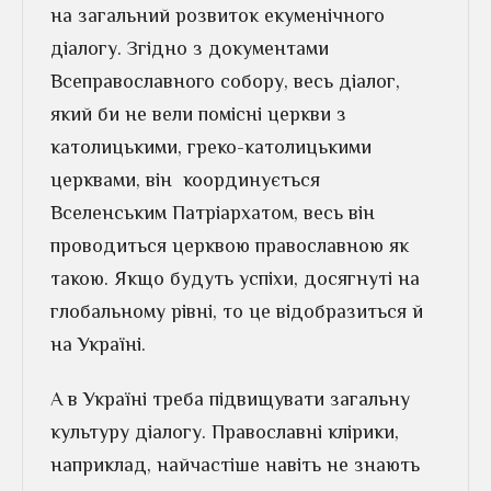
на загальний розвиток екуменічного
діалогу. Згідно з документами
Всеправославного собору, весь діалог,
який би не вели помісні церкви з
католицькими, греко-католицькими
церквами, він координується
Вселенським Патріархатом, весь він
проводиться церквою православною як
такою. Якщо будуть успіхи, досягнуті на
глобальному рівні, то це відобразиться й
на Україні.
А в Україні треба підвищувати загальну
культуру діалогу. Православні клірики,
наприклад, найчастіше навіть не знають