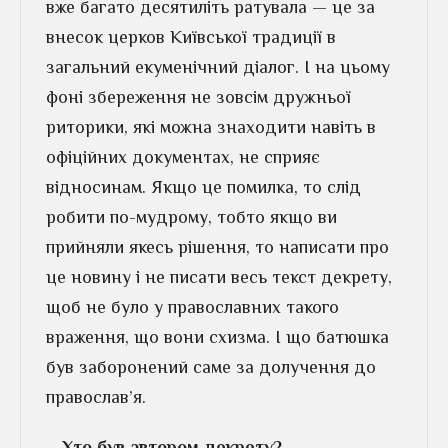
вже багато десятиліть ратувала — це за
внесок церков Київської традиції в
загальний екуменічний діалог. І на цьому
фоні збереження не зовсім дружньої
риторики, які можна знаходити навіть в
офіційних документах, не сприяє
відносинам. Якщо це помилка, то слід
робити по-мудрому, тобто якщо ви
прийняли якесь рішення, то написати про
це новину і не писати весь текст декрету,
щоб не було у православних такого
враження, що вони схизма. І що батюшка
був заборонений саме за долучення до
православ’я.
– Хто був автором декрету?