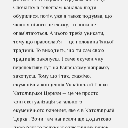
Спочатку в телеграм-каналах люди
обурилися, потім уже я також подумав, що
якщо я нічого не скажу, то вони не
опам’ятаються. А цього треба уникати,
тому що православ’я — це половина їхньої
традиції. То виходить, що ти сам свою
традицію закопуєш. І саме екуменічну
перспективу тут на Київському напрямку
закопуєш. Тому що і так, скажімо,
екуменічна концепція Української Греко-
Католицької Церкви — це не просто
контекстуалізація загального
екуменічного бачення, яке є в Католицькій
Церкві. Вони там написали ще додатково
дуже багато всяких ідеалістичних речей