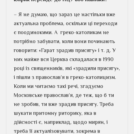
– Я не думаю, що зараз це настільки вже
актуальна проблема, оскільки ці переходи
є поодинокими. А греко-католикам не
потрібно забувати, коли вони починають
говорити: «Гарат зрадив присягу» і т. д. У
них майже вся Церква складалася в 1990
році із священників, які «зрадили присягу»,
і пішли з православ’я в греко-католицизм.
Коли ми читаємо такі речі, згадуємо
Московське православ’я, де теж, що б ти
не зробив, ти вже зрадив присягу. Треба
шукати притомну риторику, яка в
дійсності є, наприклад, щодо мирян, і
треба її актуалізовувати, зокрема в