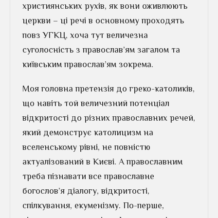
християнських рухів, як вони оживлюють
церкви – ці речі в основному проходять
повз УГКЦ, хоча тут величезна
суголосність з православ’ям загалом та
київським православ’ям зокрема.
Моя головна претензія до греко-католиків,
що навіть той величезний потенціал
відкритості до різних православних речей,
який демонструє католицизм на
вселенському рівні, не повністю
актуалізований в Києві. А православним
треба пізнавати все православне
богослов’я діалогу, відкритості,
спілкування, екуменізму. По-перше,