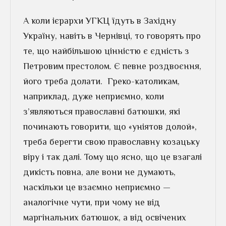
А коли ієрархи УГКЦ їдуть в Західну
Україну, навіть в Чернівці, то говорять про
те, що найбільшою цінністю є єдність з
Петровим престолом. Є певне роздвоєння,
його треба долати. Греко-католикам,
наприклад, дуже неприємно, коли
з’являються православні батюшки, які
починають говорити, що «уніятов долой»,
треба берегти свою православну козацьку
віру і так далі. Тому що ясно, що це взагалі
дикість повна, але вони не думають,
наскільки це взаємно неприємно —
аналогічне чути, при чому не від
маргінальних батюшок, а від освічених