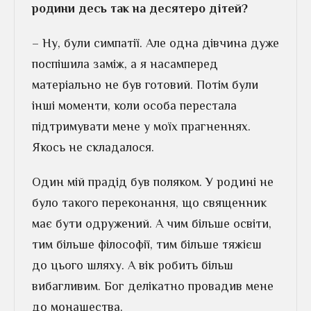
родини десь так на десятеро дітей?
– Ну, були симпатії. Але одна дівчина дуже
поспішила заміж, а я насамперед
матеріально не був готовий. Потім були
інші моменти, коли особа перестала
підтримувати мене у моїх прагненнях.
Якось не складалося.
Один мій прадід був поляком. У родині не
було такого переконання, що священник
має бути одружений. А чим більше освіти,
тим більше філософії, тим більше тяжієш
до цього шляху. А вік робить більш
вибагливим. Бог делікатно провадив мене
до монашества.