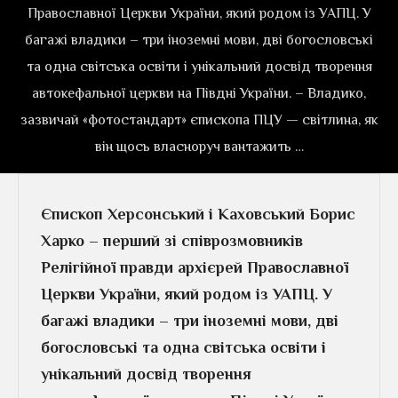
Православної Церкви України, який родом із УАПЦ. У
багажі владики – три іноземні мови, дві богословські
та одна світська освіти і унікальний досвід творення
автокефальної церкви на Півдні України. – Владико,
зазвичай «фотостандарт» єпископа ПЦУ — світлина, як
він щось власноруч вантажить …
Єпископ Херсонський і Каховський Борис
Харко – перший зі співрозмовників
Релігійної правди архієрей Православної
Церкви України, який родом із УАПЦ. У
багажі владики – три іноземні мови, дві
богословські та одна світська освіти і
унікальний досвід творення