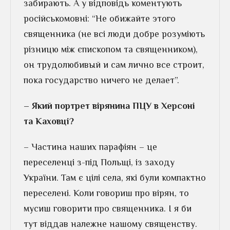
забирають. А у відповідь коментують
російськомовні: “Не обижайте этого
священника (не всі люди добре розуміють
різницю між єпископом та священником),
он трудолюбивый и сам лично все строит,
пока государство ничего не делает”.
– Який портрет вірянина ПЦУ в Херсоні
та Каховці?
– Частина наших парафіян – це
переселенці з-під Польщі, із заходу
України. Там є цілі села, які були компактно
переселені. Коли говориш про вірян, то
мусиш говорити про священника. І я би
тут віддав належне нашому священству.