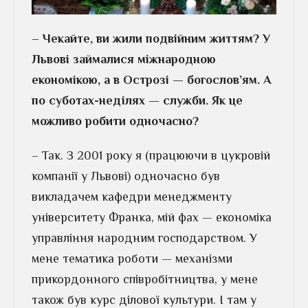
– Чекайте, ви жили подвійним життям? У
Львові займалися міжнародною
економікою, а в Острозі — богослов’ям. А
по суботах-неділях — служби. Як це
можливо робити одночасно?
– Так. З 2001 року я (працюючи в цукровій
компанії у Львові) одночасно був
викладачем кафедри менеджменту
університету Франка, мій фах — економіка
управління народним господарством. У
мене тематика роботи — механізми
прикордонного співробітництва, у мене
також був курс ділової культури. І там у