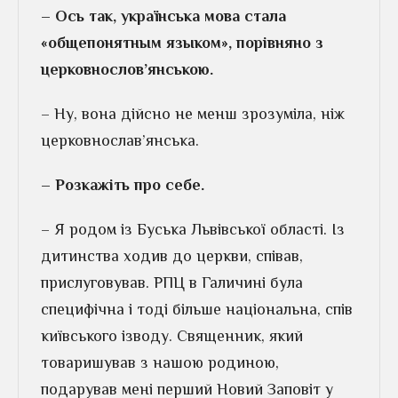
– Ось так, українська мова стала
«общепонятным языком», порівняно з
церковнослов’янською.
– Ну, вона дійсно не менш зрозуміла, ніж
церковнослав’янська.
– Розкажіть про себе.
– Я родом із Буська Львівської області. Із
дитинства ходив до церкви, співав,
прислуговував. РПЦ в Галичині була
специфічна і тоді більше національна, спів
київського ізводу. Священник, який
товаришував з нашою родиною,
подарував мені перший Новий Заповіт у