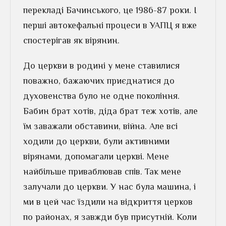
перекладі Бачинського, це 1986-87 роки. І
перші автокефальні процеси в УАПЦ я вже
спостерігав як вірянин.
До церкви в родині у мене ставилися
поважно, бажаючих приєднатися до
духовенства було не одне покоління.
Бабин брат хотів, діда брат теж хотів, але
їм заважали обставини, війна. Але всі
ходили до церкви, були активними
вірянами, допомагали церкві. Мене
найбільше приваблював спів. Так мене
залучали до церкви. У нас була машина, і
ми в цей час їздили на відкриття церков
по районах, я завжди був присутній. Коли