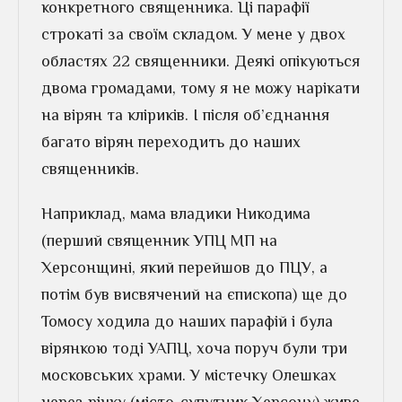
конкретного священника. Ці парафії
строкаті за своїм складом. У мене у двох
областях 22 священники. Деякі опікуються
двома громадами, тому я не можу нарікати
на вірян та кліриків. І після об’єднання
багато вірян переходить до наших
священників.
Наприклад, мама владики Никодима
(перший священник УПЦ МП на
Херсонщині, який перейшов до ПЦУ, а
потім був висвячений на єпископа) ще до
Томосу ходила до наших парафій і була
вірянкою тоді УАПЦ, хоча поруч були три
московських храми. У містечку Олешках
через річку (місто-супутник Херсону) живе