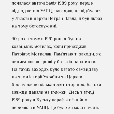
почалася автокефалія 1989 року, перше
відродження УАПЦ, нагадаю, це відбулося
у Львові в церкві Петра і Павла, я був якраз
на тому богослужінні.
30 років тому в 1991 році я був на
козацьких могилах, коли приїжджав
Патріарх Мстислав. Пам’ятаю ті заходи, як
вициганював гроші у батьків на книжки.
На таких заходах було багато самвидаву
на теми історії України та Церкви –
брошурки по кількадесят сторінок. Батьки
завжди давали на книжки. Десь в кінці
1989 року в Буську парафія офіційно
перейшла в УАПЦ. Це було за моєї пам’яті.