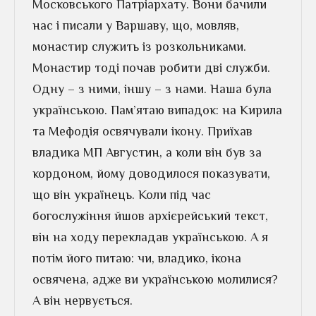
Московського Патріархату. Вони бачили
нас і писали у Варшаву, що, мовляв,
монастир служить із розкольниками.
Монастир тоді почав робити дві служби.
Одну – з ними, іншу – з нами. Наша була
українською. Пам’ятаю випадок: на Кирила
та Мефодія освячували ікону. Приїхав
владика МП Августин, а коли він був за
кордоном, йому доводилося показувати,
що він українець. Коли під час
богослужіння йшов архієрейський текст,
він на ходу перекладав українською. А я
потім його питаю: чи, владико, ікона
освячена, адже ви українською молилися?
А він нервується.