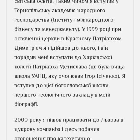
світська освіта. Таким чином я вступив у
Тернопільську академію народного
господарства (Інститут міжнародного
бізнесу та менеджменту). У 1999 році при
освяченні церкви в Красному Патріархом
Димитрієм я підійшов до нього, і він
порадив мені вступати до Харківської
колегії Патріарха Мстислава (це була вища
школа УАПЦ, яку очолював Ігор Ісіченко). Я
вступив до цієї богословської школи,
першого теологічного закладу в моїй
біографії.
2000 року я пішов працювати до Львова в
цукрову компанію і десь побачив
оголошення про катехетично-