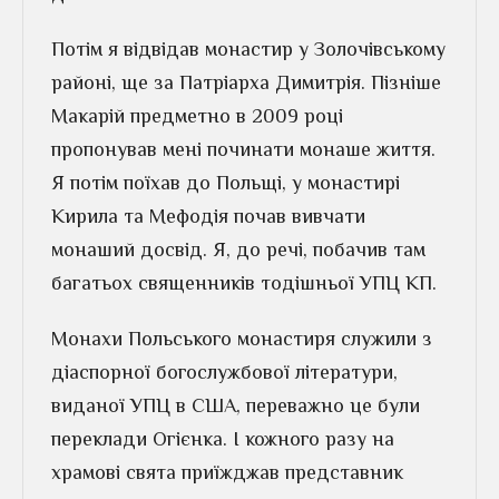
Потім я відвідав монастир у Золочівському
районі, ще за Патріарха Димитрія. Пізніше
Макарій предметно в 2009 році
пропонував мені починати монаше життя.
Я потім поїхав до Польщі, у монастирі
Кирила та Мефодія почав вивчати
монаший досвід. Я, до речі, побачив там
багатьох священників тодішньої УПЦ КП.
Монахи Польського монастиря служили з
діаспорної богослужбової літератури,
виданої УПЦ в США, переважно це були
переклади Огієнка. І кожного разу на
храмові свята приїжджав представник