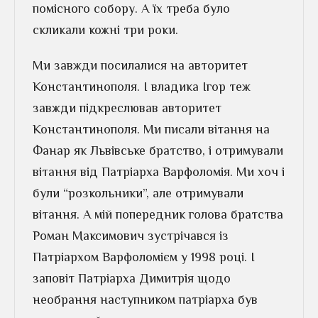
помісного собору. А їх треба було
скликали кожні три роки.
Ми завжди посилалися на авторитет
Константинополя. І владика Ігор теж
завжди підкреслював авторитет
Константинополя. Ми писали вітання на
Фанар як Львівське братство, і отримували
вітання від Патріарха Варфоломія. Ми хоч і
були “розкольники”, але отримували
вітання. А мій попередник голова братства
Роман Максимович зустрічався із
Патріархом Варфоломієм у 1998 році. І
заповіт Патріарха Димитрія щодо
необрання наступником патріарха був