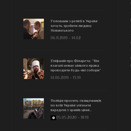
Головним з релігії в Україні
хочуть зробити людину
Новинського
06.11.2019 - 14:02
Епіфаній про Філарета: “Він
взагалі немає ніякого права
проводити будь-які собори”
14.06.2019 - 13:19
Поліція просить священників
по всій Україні упізнати
вкрадені з храмів цінні...
05.05.2020 - 18:19