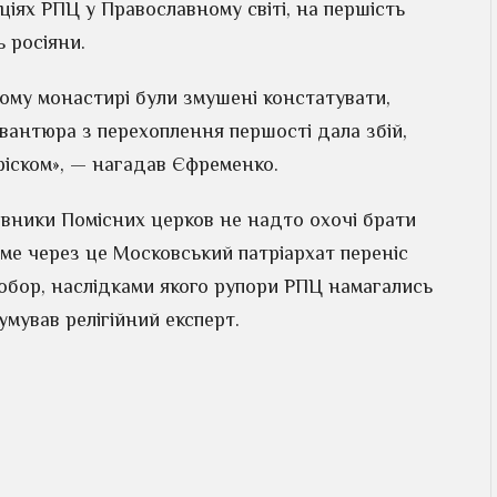
ціях РПЦ у Православному світі, на першість
 росіяни.
ому монастирі були змушені констатувати,
вантюра з перехоплення першості дала збій,
тріском», — нагадав Єфременко.
тавники Помісних церков не надто охочі брати
аме через це Московський патріархат переніс
обор, наслідками якого рупори РПЦ намагались
умував релігійний експерт.