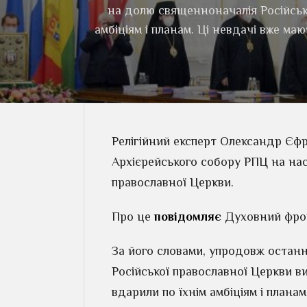
на долю священноначалія Російськ
амбіціям і планам. Ці невдачі вже ма
Релігійний експерт Олександр Єф
Архієрейського собору РПЦ на наст
православної Церкви.
Про це
повідомляє
Духовний фрон
За його словами, упродовж останн
Російської православної Церкви в
вдарили по їхнім амбіціям і плана