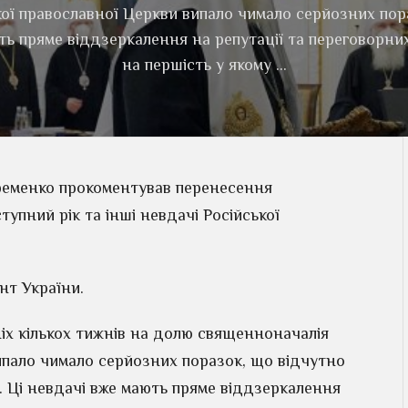
ої православної Церкви випало чимало серйозних пора
ють пряме віддзеркалення на репутації та переговорни
на першість у якому …
ременко прокоментував перенесення
упний рік та інші невдачі Російської
т України.
іх кількох тижнів на долю священноначалія
ипало чимало серйозних поразок, що відчутно
м. Ці невдачі вже мають пряме віддзеркалення