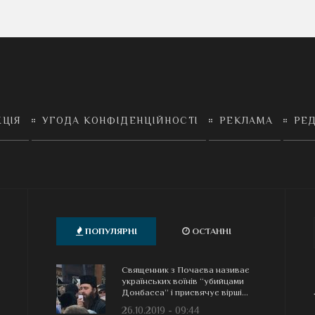
КЦІЯ
УГОДА КОНФІДЕНЦІЙНОСТІ
РЕКЛАМА
РЕД
ПОПУЛЯРНІ
ОСТАННІ
Священник з Почаєва називає
українських воїнів “убийцами
Донбасса” і присвячує вірші...
26.10.2019 - 09:44