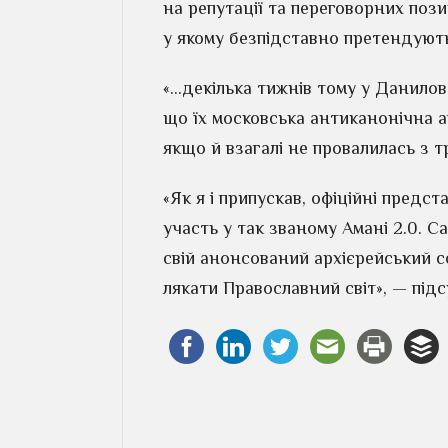
на репутації та переговорних пози
у якому безпідставно претендують
«…декілька тижнів тому у Данилов
що їх московська антиканонічна а
якщо й взагалі не провалилась з 
«Як я і припускав, офіційні предс
участь у так званому Амані 2.0. С
свій анонсований архієрейський с
лякати Православний світ», — підс