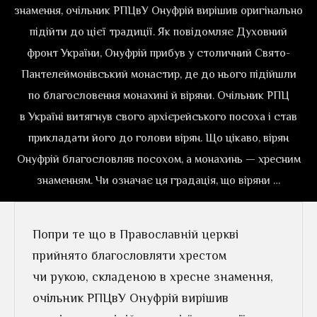
знамення, очільник РПЦвУ Онуфрій вирішив оригінально
підійти до цієї традиції. Як повідомляє Духовний
фронт України, Онуфрій прибув у столичний Свято-
Пантелеймонівський монастир, де до нього підійшли
по благословення монахині й віряни. Очільник РПЦ
в Україні витягнув свого архієрейського посоха і став
прикладати його до голови вірян. Що цікаво, вірян
Онуфрій благословляв посохом, а монахинь — хресним
знаменням. Чи означає ця градація, що віряни …
Попри те що в Православній церкві
прийнято благословляти хрестом
чи рукою, складеною в хресне знамення,
очільник РПЦвУ Онуфрій вирішив