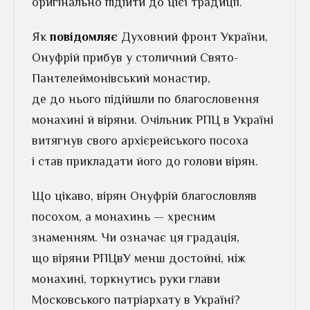
оригінально підійти до цієї традиції.
Як
повідомляє
Духовний фронт України,
Онуфрій прибув у столичний Свято-
Пантелеймонівський монастир,
де до нього підійшли по благословення
монахині й віряни. Очільник РПЦ в Україні
витягнув свого архієрейського посоха
і став прикладати його до голови вірян.
Що цікаво, вірян Онуфрій благословляв
посохом, а монахинь — хресним
знаменням. Чи означає ця градація,
що віряни РПЦвУ менш достойні, ніж
монахині, торкнутись руки глави
Московського патріархату в Україні?