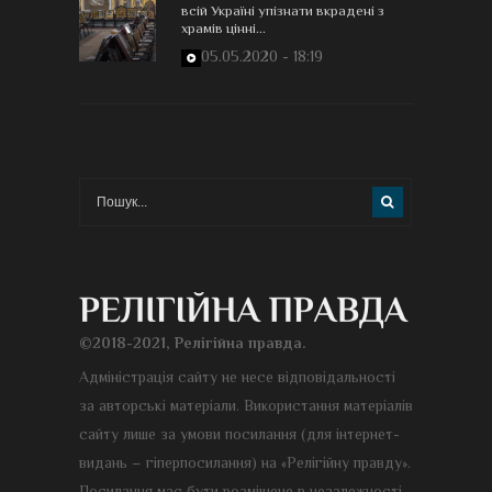
всій Україні упізнати вкрадені з
храмів цінні...
05.05.2020 - 18:19
©2018-2021, Релігійна правда.
Адміністрація сайту не несе відповідальності
за авторські матеріали. Використання матеріалів
сайту лише за умови посилання (для інтернет-
видань – гіперпосилання) на «Релігійну правду».
Посилання має бути розміщене в незалежності