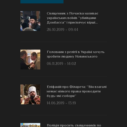
Священник з Почаєва називає
українських воїнів “убийцами
Донбасса” і присвячує вірші...
26.10.2019 - 09:44
Головним з релігії в Україні хочуть
зробити людину Новинського
06.11.2019 - 14:02
Епіфаній про Філарета: “Він взагалі
немає ніякого права проводити
будь-які собори”
14.06.2019 - 13:19
Поліція просить священників по