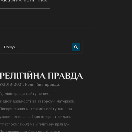
©2018-2021, Релігійна правда.
Адміністрація сайту не несе
відповідальності за авторські матеріали.
Використання матеріалів сайту лише за
умови посилання (для інтернет-видань –
гіперпосилання) на «Релігійну правду».
Посилання має бути розміщене в