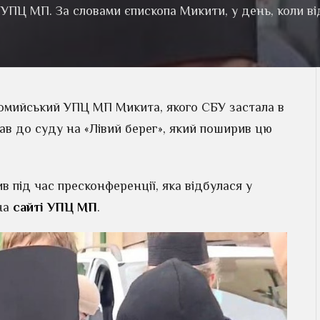
 УПЦ МП. За словами єпископа Микити, у день, коли ві
ломийський УПЦ МП Микита, якого СБУ застала в
дав до суду на «Лівий берег», який поширив цю
в під час пресконференції, яка відбулася у
 на
сайті УПЦ МП
.