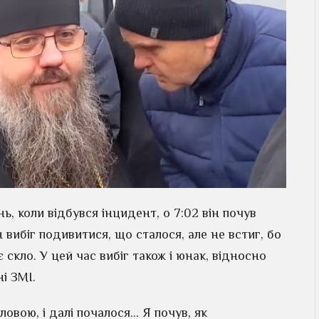
ь, коли відбувся інцидент, о 7:02 він почув
н вибіг подивитися, що сталося, але не встиг, бо
 скло. У цей час вибіг також і юнак, відносно
і ЗМІ.
овою, і далі почалося… Я почув, як