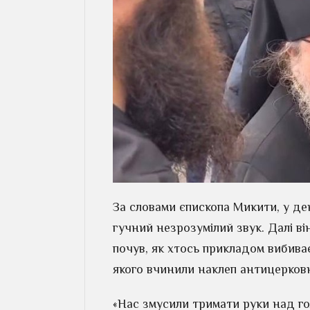
За словами єпископа Микити, у ден
гучний незрозумілий звук. Далі ві
почув, як хтось прикладом вибиває
якого вчинили наклеп антицерковн
«Нас змусили тримати руки над гол