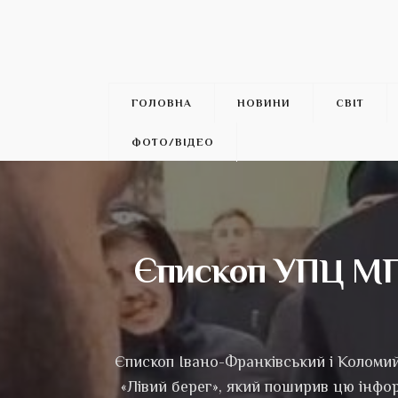
ГОЛОВНА
НОВИНИ
СВІТ
ФОТО/ВІДЕО
Єпископ УПЦ МП,
Єпископ Івано-Франківський і Коломий
«Лівий берег», який поширив цю інфор