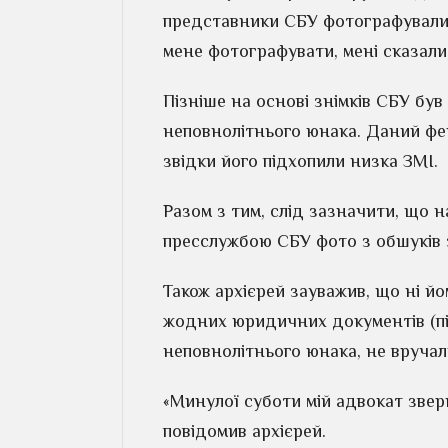
представники СБУ фотографували н
мене фотографувати, мені сказали,
Пізніше на основі знімків СБУ бу
неповнолітнього юнака. Даний фей
звідки його підхопили низка ЗМІ.
Разом з тим, слід зазначити, що н
пресслужбою СБУ фото з обшуків з
Також архієрей зауважив, що ні йо
жодних юридичних документів (під
неповнолітнього юнака, не вручал
«Минулої суботи мій адвокат зверн
повідомив архієрей.