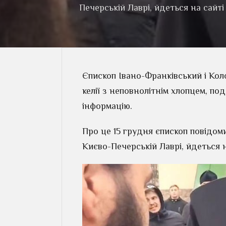
Печерській Лаврі, йдеться на сайті
Єпископ Івано-Франківський і Ко
келії з неповнолітнім хлопцем, по
інформацію.
Про це 15 грудня єпископ повідоми
Києво-Печерській Лаврі, йдеться