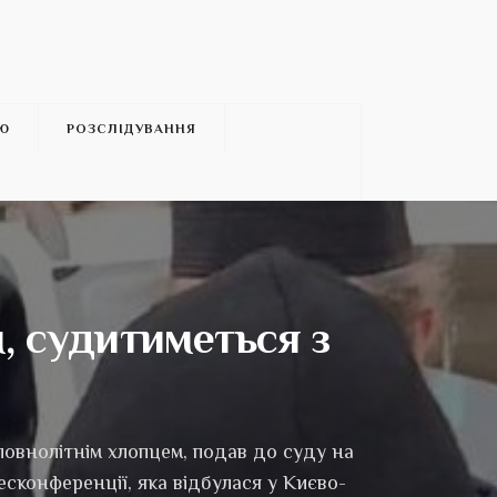
’Ю
РОЗСЛІДУВАННЯ
, судитиметься з
повнолітнім хлопцем, подав до суду на
есконференції, яка відбулася у Києво-