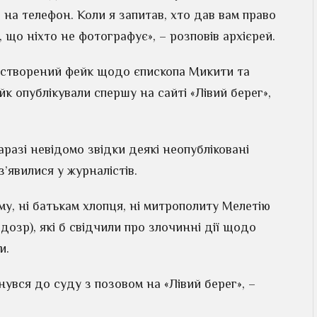
а телефон. Коли я запитав, хто дав вам право
 що ніхто не фотографує», – розповів архієрей.
в створений фейк щодо єпископа Микити та
к опублікували спершу на сайті «Лівий берег»,
аразі невідомо звідки деякі неопубліковані
’явилися у журналістів.
му, ні батькам хлопця, ні митрополиту Мелетію
озр), які б свідчили про злочинні дії щодо
и.
увся до суду з позовом на «Лівий берег», –