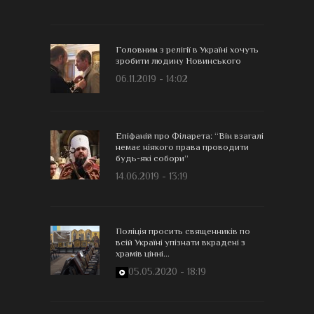
Головним з релігії в Україні хочуть
зробити людину Новинського
06.11.2019 - 14:02
Епіфаній про Філарета: “Він взагалі
немає ніякого права проводити
будь-які собори”
14.06.2019 - 13:19
Поліція просить священників по
всій Україні упізнати вкрадені з
храмів цінні...
05.05.2020 - 18:19