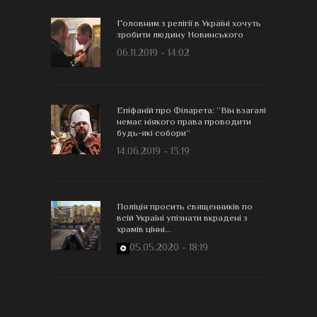
Головним з релігії в Україні хочуть
зробити людину Новинського
06.11.2019 - 14:02
Епіфаній про Філарета: “Він взагалі
немає ніякого права проводити
будь-які собори”
14.06.2019 - 13:19
Поліція просить священників по
всій Україні упізнати вкрадені з
храмів цінні...
05.05.2020 - 18:19