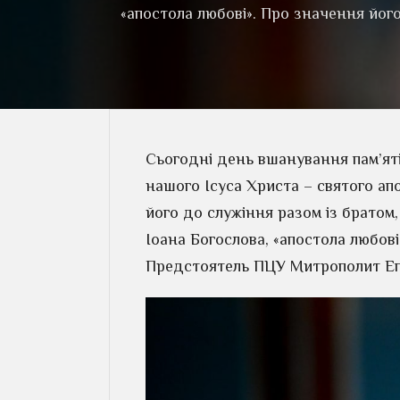
«апостола любові». Про значення йог
Сьогодні день вшанування пам’ят
нашого Ісуса Христа – святого ап
його до служіння разом із братом,
Іоана Богослова, «апостола любов
Предстоятель ПЦУ Митрополит Еп