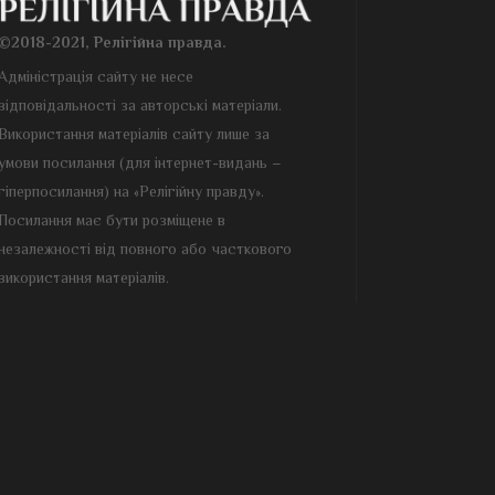
©2018-2021, Релігійна правда.
Адміністрація сайту не несе
відповідальності за авторські матеріали.
Використання матеріалів сайту лише за
умови посилання (для інтернет-видань –
гіперпосилання) на «Релігійну правду».
Посилання має бути розміщене в
незалежності від повного або часткового
використання матеріалів.