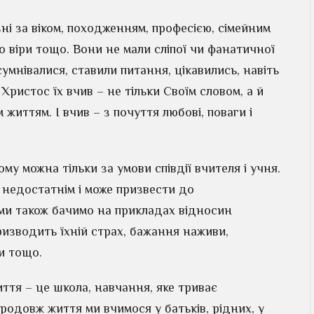
ні за віком, походженням, професією, сімейним
 віри тощо. Вони не мали сліпої чи фанатичної
сумнівалися, ставили питання, цікавились, навіть
 Христос їх вчив – не тільки Своїм словом, а й
 життям. І вчив – з почуття любові, поваги і
у можна тільки за умови співдії вчителя і учня.
є недостатнім і може призвести до
 ми також бачимо на прикладах відносин
ризводить їхній страх, бажання наживи,
и тощо.
ття – це школа, навчання, яке триває
продовж життя ми вчимося у батьків, рідних, у