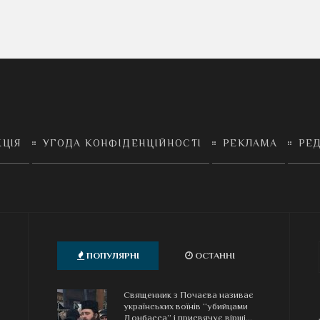
КЦІЯ
УГОДА КОНФІДЕНЦІЙНОСТІ
РЕКЛАМА
РЕД
ПОПУЛЯРНІ
ОСТАННІ
Священник з Почаєва називає
українських воїнів “убийцами
Донбасса” і присвячує вірші...