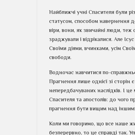
Найближчі учні Спасителя були різ
статусом, способом навернення до
віри, вони, як звичайні люди, теж 
зраджували і відрікалися. Але Ісус
Своїми діями, вчинками, усім Своїм
свободи.
Водночас навчитися по-справжньом
Прагнення лише однієї зі сторін 
непередбачуваних наслідків. І це
Спасителя та апостолів: до чого п
прагнення бути вищим над іншим
Коли ми говоримо, що все наше жи
безперервно, то це справді так. У