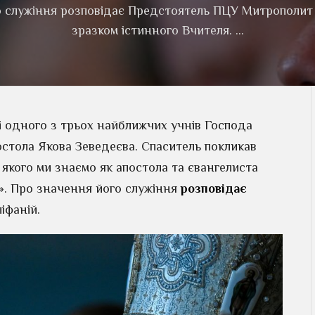
о служіння розповідає Предстоятель ПЦУ Митрополит Еп
зразком істинного Вчителя. …
і одного з трьох найближчих учнів Господа
остола Якова Зеведеєва. Спаситель покликав
 якого ми знаємо як апостола та євангелиста
і». Про значення його служіння
розповідає
іфаній.