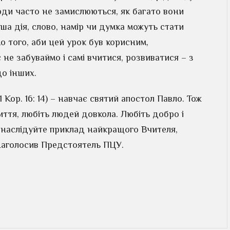
юди часто не замислюються, як багато вони
ша дія, слово, намір чи думка можуть стати
о того, аби цей урок був корисним,
не забуваймо і самі вчитися, розвиватися – з
до інших.
1 Кор. 16: 14) – навчає святий апостол Павло. Тож
иття, любіть людей довкола. Любіть добро і
– наслідуйте приклад найкращого Вчителя,
 наголосив Предстоятель ПЦУ.