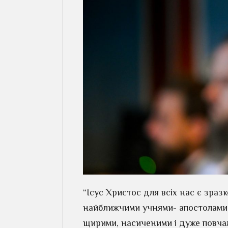
“Ісус Христос для всіх нас є зраз
найближчими учнями- апостолами,
щирими, насиченими і дуже повча