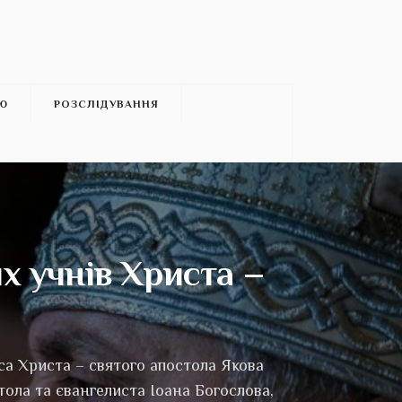
’Ю
РОЗСЛІДУВАННЯ
х учнів Христа –
са Христа – святого апостола Якова
тола та євангелиста Іоана Богослова,