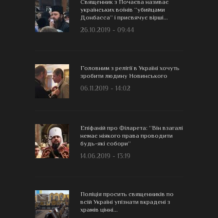
Священник з Почаєва називає
українських воїнів “убийцами
Донбасса” і присвячує вірші...
26.10.2019 - 09:44
Головним з релігії в Україні хочуть
зробити людину Новинського
06.11.2019 - 14:02
Епіфаній про Філарета: “Він взагалі
немає ніякого права проводити
будь-які собори”
14.06.2019 - 13:19
Поліція просить священників по
всій Україні упізнати вкрадені з
храмів цінні...