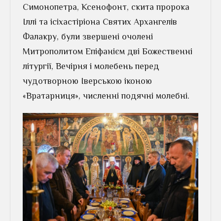
Симонопетра, Ксенофонт, скита пророка
Іллі та ісіхастіріона Святих Архангелів
Фалакру, були звершені очолені
Митрополитом Епіфанієм дві Божественні
літургії, Вечірня і молебень перед
чудотворною Іверською іконою
«Вратарниця», численні подячні молебні.