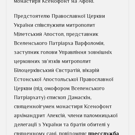
монастиря Ксенофонт на Афоні.
Предстоятелю Православної Церкви
України співслужили митрополит
Мілетський Апостол, представник
Вселенського Патріарха Варфоломія,
заступник голови Управління зовнішніх
церковних зв’язків митрополит
Білоцерківський Євстратій, вікарій
Естонської Апостольської Православної
Церкви (під омофором Вселенського
Патріархату) єпископ Дамаскін,
священноігумен монастиря Ксенофонт
архімандрит Алексій, члени паломницької
делегації з України та братія обителі у
священному сані, повідомляє
пресслужба