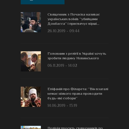
Священник з Почаєва називає
українських воїнів “убийцами
Донбасса” і присвячує вірші...
26.10.2019 - 09:44
Головним з релігії в Україні хочуть
зробити людину Новинського
06.11.2019 - 14:02
Епіфаній про Філарета: “Він взагалі
немає ніякого права проводити
будь-які собори”
14.06.2019 - 13:19
Поліція просить священників по