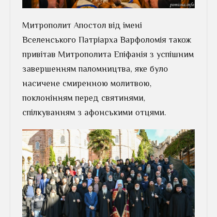
Митрополит Апостол від імені
Вселенського Патріарха Варфоломія також
привітав Митрополита Епіфанія з успішним
завершенням паломництва, яке було
насичене смиренною молитвою,
поклонінням перед святинями,
спілкуванням з афонськими отцями.