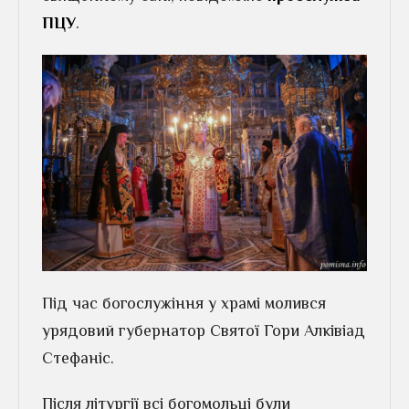
ПЦУ
.
Під час богослужіння у храмі молився
урядовий губернатор Святої Гори Алківіад
Стефаніс.
Після літургії всі богомольці були