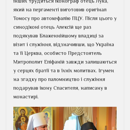
інших трудиться іконограф отець Лука,
який на пергаменті виготовив оригінал
Томосу про автокефалію ПЦУ. Після цього у
синодіконі отець Алексій ще раз
подякував Блаженнійшому владиці за
візит і служіння, відзначивши, що Україна
та її Церква, особисто Предстоятель
Митрополит Епіфаній завжди залишаються
у серцях братії та в їхніх молитвах. Ігумен
на згадку про паломництво і служіння
подарував ікону Спасителя, написану в
монастирі.