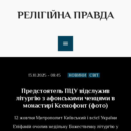
РЕЛІГІЙНА ПРАВДА
13.10.2025 - 08:45
НОВИНИ
СВІТ
Предстоятель ПЦУ відслужив
літургію з афонськими ченцями в
монастирі Ксенофонт (фото)
12 жовтня Митрополит Київський і всієї України
Епіфаній очолив недільну Божественну літургію у