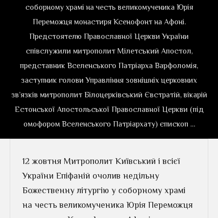
соборному храмі на честь великомученика Юрія
Переможця монастиря Ксенофонт на Афоні.
Предстоятелю Православної Церкви України
співслужили митрополит Мілетський Апостол,
представник Вселенського Патріарха Варфоломія,
заступник голови Управління зовнішніх церковних
зв’язків митрополит Білоцерківський Євстратій, вікарій
Естонської Апостольської Православної Церкви (під
омофором Вселенського Патріархату) єпископ …
12 жовтня Митрополит Київський і всієї
України Епіфаній очолив недільну
Божественну літургію у соборному храмі
на честь великомученика Юрія Переможця