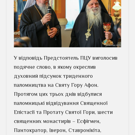
У відповідь Предстоятель ПЦУ виголосив
подячне слово, в якому окреслив
духовний підсумок триденного
паломництва на Святу Гору Афон.
Протягом цих трьох днів відбулися
паломницькі відвідування Священної
Епістасії та Протату Святої Гори, шести
священних монастирів – Есфігмен,
Пантократор, Іверон, Ставронікіта,