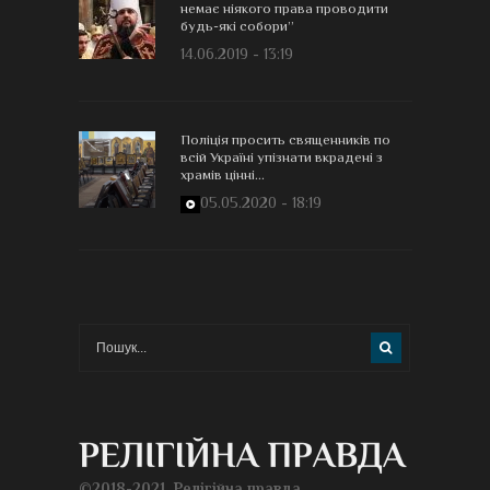
немає ніякого права проводити
будь-які собори”
14.06.2019 - 13:19
Поліція просить священників по
всій Україні упізнати вкрадені з
храмів цінні...
05.05.2020 - 18:19
©2018-2021, Релігійна правда.