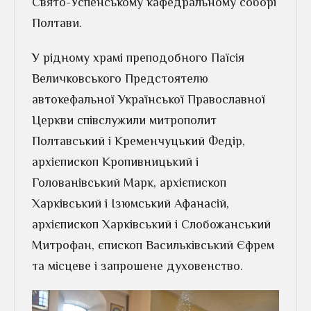
Свято-Успенському кафедральному соборі
Полтави.
У рідному храмі преподобного Паїсія
Величковського Предстоятелю
автокефальної Української Православної
Церкви співслужили митрополит
Полтавський і Кременчуцький Федір,
архієпископ Кропивницький і
Голованівський Марк, архієпископ
Харківський і Ізюмський Афанасій,
архієпископ Харківський і Слобожанський
Митрофан, єпископ Васильківський Єфрем
та місцеве і запрошене духовенство.