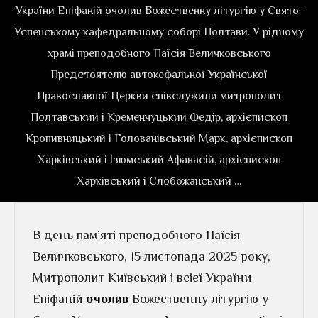
України Епіфаній очолив Божественну літургію у Свято-
Успенському кафедральному соборі Полтави. У рідному
храмі преподобного Паїсія Величковського
Предстоятелю автокефальної Української
Православної Церкви співслужили митрополит
Полтавський і Кременчуцький Федір, архієпископ
Кропивницький і Голованівський Марк, архієпископ
Харківський і Ізюмський Афанасій, архієпископ
Харківський і Слобожанський …
В день пам’яті преподобного Паїсія
Величковського, 15 листопада 2025 року,
Митрополит Київський і всієї України
Епіфаній
очолив
Божественну літургію у