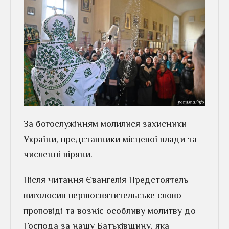
За богослужінням молилися захисники
України, представники місцевої влади та
численні віряни.
Після читання Євангелія Предстоятель
виголосив першосвятительське слово
проповіді та возніс особливу молитву до
Господа за нашу Батьківщину, яка