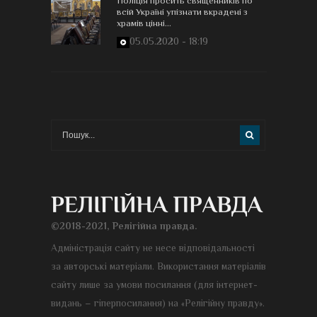
Поліція просить священників по
всій Україні упізнати вкрадені з
храмів цінні...
05.05.2020 - 18:19
©2018-2021, Релігійна правда.
Адміністрація сайту не несе відповідальності
за авторські матеріали. Використання матеріалів
сайту лише за умови посилання (для інтернет-
видань – гіперпосилання) на «Релігійну правду».