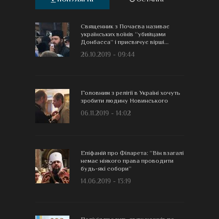
Священник з Почаєва називає
українських воїнів “убийцами
Донбасса” і присвячує вірші...
26.10.2019 - 09:44
Головним з релігії в Україні хочуть
зробити людину Новинського
06.11.2019 - 14:02
Епіфаній про Філарета: “Він взагалі
немає ніякого права проводити
будь-які собори”
14.06.2019 - 13:19