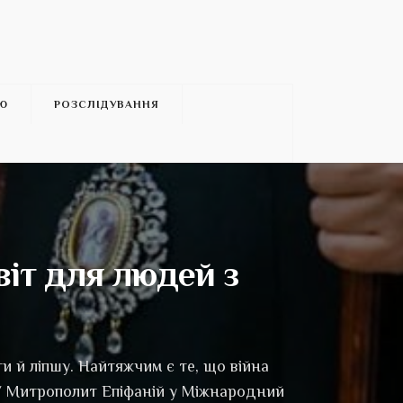
’Ю
РОЗСЛІДУВАННЯ
іт для людей з
и й ліпшу. Найтяжчим є те, що війна
У Митрополит Епіфаній у Міжнародний