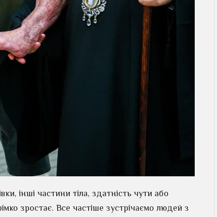
івки, інші частини тіла, здатність чути або
рімко зростає. Все частіше зустрічаємо людей з