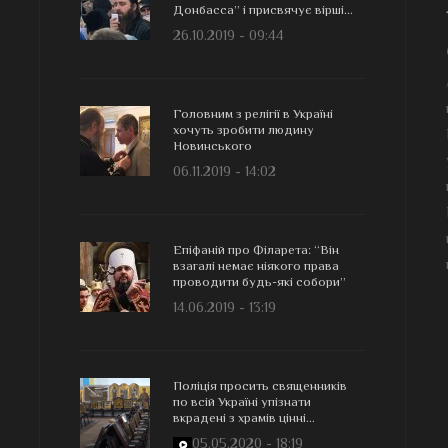
Донбасса” і присвячує вірші...
26.10.2019 - 09:44
Головним з релігії в Україні
хочуть зробити людину
Новинського
06.11.2019 - 14:02
Епіфаній про Філарета: “Він
взагалі немає ніякого права
проводити будь-які собори”
14.06.2019 - 13:19
Поліція просить священників
по всій Україні упізнати
вкрадені з храмів цінні...
05.05.2020 - 18:19