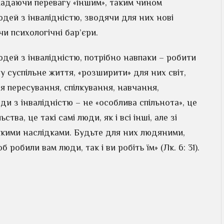
надаючи перевагу «іншим», таким чином
дей з інвалідністю, зводячи для них нові
 чи психологічні бар’єри.
дей з інвалідністю, потрібно навпаки – робити
у суспільне життя, «розширити» для них світ,
я пересування, спілкування, навчання,
и з інвалідністю – не «особлива спільнота», це
ва, це такі самі люди, як і всі інші, але зі
яжкими наслідками. Будьте для них людяними,
робили вам люди, так і ви робіть їм» (Лк. 6: 31).