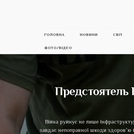
ГОЛОВНА
НОВИНИ
СВІТ
ФОТО/ВІДЕО
Предстоятель 
Війна руйнує не лише інфраструктур
завдає непоправної шкоди здоров՚ю 