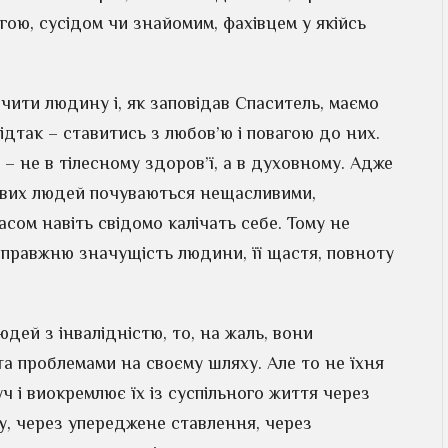
ою, сусідом чи знайомим, фахівцем у якійсь
чити людину і, як заповідав Спаситель, маємо
відтак – ставитись з любов’ю і повагою до них.
 – не в тілесному здоров’ї, а в духовному. Адже
ових людей почуваються нещасливими,
асом навіть свідомо калічать себе. Тому не
справжню значущість людини, її щастя, повноту
дей з інвалідністю, то, на жаль, вони
та проблемами на своєму шляху. Але то не їхня
уч і виокремлює їх із суспільного життя через
у, через упереджене ставлення, через