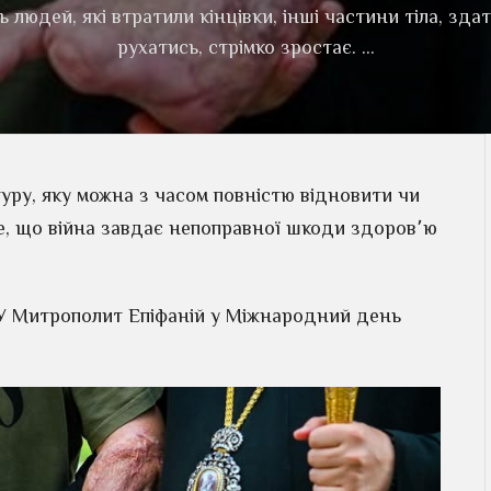
ь людей, які втратили кінцівки, інші частини тіла, зда
рухатись, стрімко зростає. …
уру, яку можна з часом повністю відновити чи
е, що війна завдає непоправної шкоди здоров՚ю
 Митрополит Епіфаній у Міжнародний день