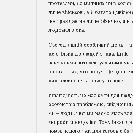
протезами, на милицях чи в колісни
лише військові, а й багато цивільн
постраждав не лише фізично, а й 
людського ока.
Сьогоднішній особливий день – це
не стільки до людей з інвалідніс
психічними, інтелектуальними чи 
інших – тих, хто поруч. Це день, 
найголовніше та найсуттєвіше.
Інвалідність не має бути для лю
особистою проблемою, свідченням
ми – люди, і всі ми маємо якісь вл
хвороби й недоліки. Тому інвалідн
поміж іншого теж для когось є ба