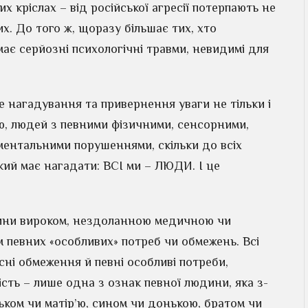
х кріслах – від російської агресії потерпають не
их. До того ж, щоразу більшає тих, хто
має серйозні психологічні травми, невидимі для
 нагадування та привернення уваги не тільки і
тю, людей з певними фізичними, сенсорними,
ментальними порушеннями, скільки до всіх
який має нагадати: ВСІ ми – ЛЮДИ. І це
дини вироком, нездоланною медичною чи
 певних «особливих» потреб чи обмежень. Всі
асні обмеження й певні особливі потреби,
ість – лише одна з ознак певної людини, яка з-
тьком чи матір’ю, сином чи донькою, братом чи