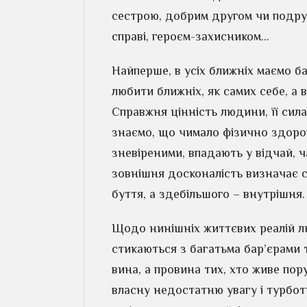
сестрою, добрим другом чи подруг
справі, героєм-захисником…
Найперше, в усіх ближніх маємо ба
любити ближніх, як самих себе, а 
Справжня цінність людини, її сила
знаємо, що чимало фізично здор
зневіреними, впадають у відчай, ч
зовнішня досконалість визначає 
буття, а здебільшого – внутрішня.
Щодо нинішніх життєвих реалій лю
стикаються з багатьма бар’єрами 
вина, а провина тих, хто живе пор
власну недостатню увагу і турбот