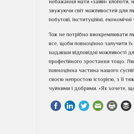
небажання мати «зайві» клопоти, 
звужуючи світ можливостей для лю
побутові, інституційні, економічні
Тож не потрібно виокремлювати лю
все, щоби повноцінно залучити їх 
надавши відповідні можливості дл
професійного зростання тощо. Люд
повноцінна частина нашого суспільст
своєю непростою історією, з її т
чуйними і добрими. «Як хочете, щоб 