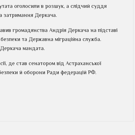
тата оголосили в розшук, а слідчий суддя
а затримання Деркача.
бавив громадянства Андрія Деркача на підставі
а безпеки та Державна міграційна служба.
 Деркача мандата.
сії, де став сенатором від Астраханської
безпеки й оборони Ради федерацій РФ.