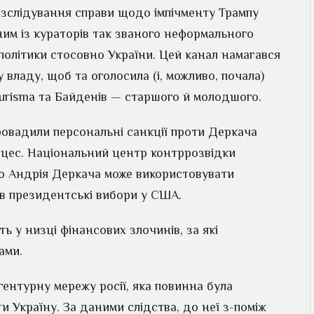
озслідування справи щодо імпічменту Трампу
ним із кураторів так званого неформального
політики стосовно України. Цей канал намагався
владу, щоб та оголосила (і, можливо, почала)
urisma та Байденів — старшого й молодшого.
ровадили персональні санкції проти Деркача
оцес. Національний центр контррозвідки
що Андрія Деркача може використовувати
 в президентські вибори у США.
 у низці фінансових злочинів, за які
ами.
гентурну мережу росії, яка повинна була
 Україну. За даними слідства, до неї з-поміж