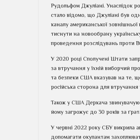
Рудольфом Джуліані. Унаслідок р
стало відомо, що Джуліані був од
каналу американської зовнішньої 
тиснути на новообрану українську 
проведення розслідувань проти B
У 2020 році Сполучені Штати зап
за втручання у їхній виборчий пр
та безпеки США вказував на те, 
російська сторона для втручання
Також у США Деркача звинувачують
йому загрожує до 30 років за ґрат
У червні 2022 року СБУ викрила а
допомагати окупантам захоплювати