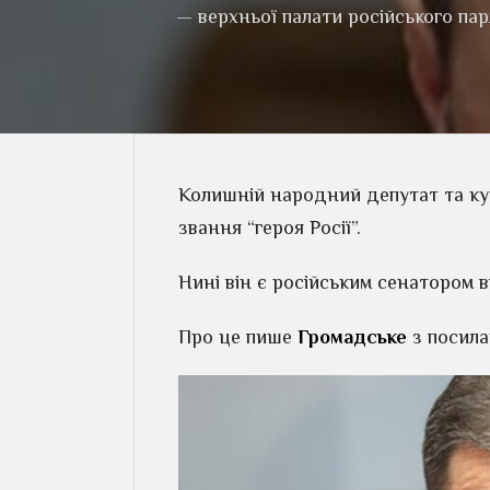
— верхньої палати російського па
Колишній народний депутат та ку
звання “героя Росії”.
Нині він є російським сенатором в
Про це пише
Громадське
з посила