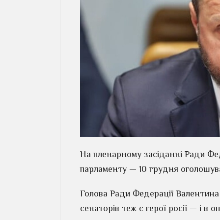
На пленарному засіданні Ради Фед
парламенту — 10 грудня оголошува
Голова Ради Федерації Валентина 
сенаторів теж є герої росії — і в 