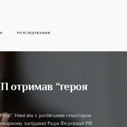
’Ю
РОЗСЛІДУВАННЯ
П отримав “героя
сії”. Нині він є російським сенатором
ленарному засіданні Ради Федерації РФ