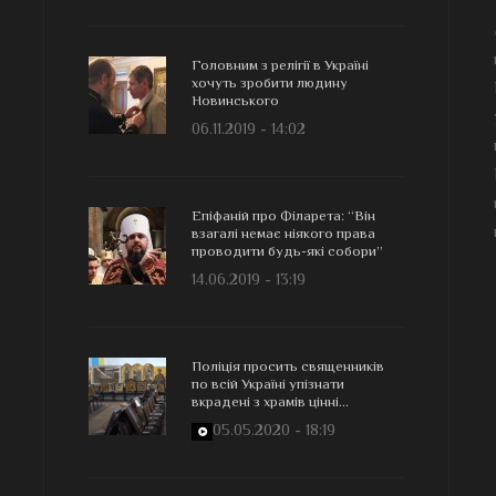
Головним з релігії в Україні
хочуть зробити людину
Новинського
06.11.2019 - 14:02
Епіфаній про Філарета: “Він
взагалі немає ніякого права
проводити будь-які собори”
14.06.2019 - 13:19
Поліція просить священників
по всій Україні упізнати
вкрадені з храмів цінні...
05.05.2020 - 18:19