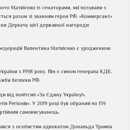
ото Матвієнко із сенаторами, які позували з
ється разом зі званням героя РФ. «Коммерсант»
ння Деркачу цієї державної нагороди
федерацій Валентина Матвієнко є уродженкою
раїни з 1998 року. Він є сином генерала КДБ,
ужби безпеки РФ.
и від політсил «За Єдину Україну!»,
тія Регіонів». У 2019 році був обраний по 159
артійний самовисуванець.
ічався з особистим адвокатом Дональда Трампа