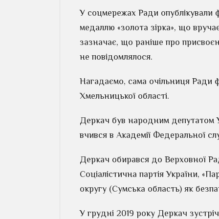
У соцмережах Ради опублікували ф
медаллю «золота зірка», що вруча
зазначає, що раніше про присвоє
не повідомлялося.
Нагадаємо, сама очільниця Ради 
Хмельницької області.
Деркач був народним депутатом Ук
вчився в Академії Федеральної сл
Деркач обирався до Верховної Рад
Соціалістична партія України, «Пар
округу (Сумська область) як безп
У грудні 2019 року Деркач зустр