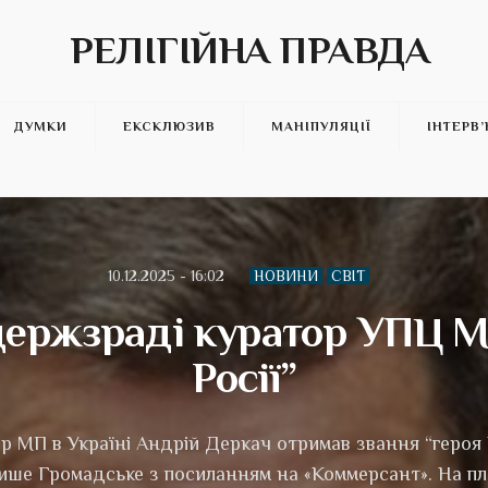
РЕЛІГІЙНА ПРАВДА
ДУМКИ
ЕКСКЛЮЗИВ
МАНІПУЛЯЦІЇ
ІНТЕРВ
10.12.2025 - 16:02
НОВИНИ
СВІТ
держзраді куратор УПЦ М
Росії”
 МП в Україні Андрій Деркач отримав звання “героя Ро
 пише Громадське з посиланням на «Коммерсант». На п