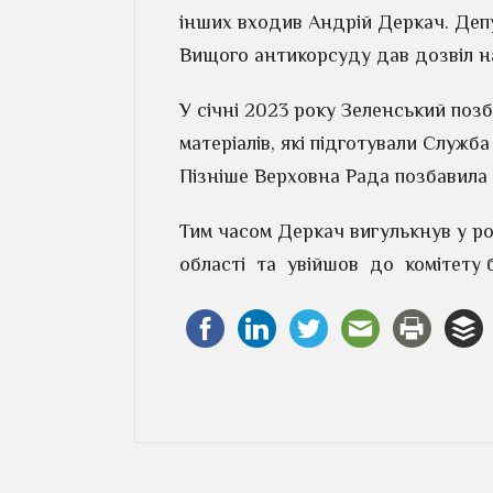
інших входив Андрій Деркач. Депу
Вищого антикорсуду дав дозвіл н
У січні 2023 року Зеленський поз
матеріалів, які підготували Служб
Пізніше Верховна Рада позбавила
Тим часом Деркач вигулькнув у ро
області та увійшов до комітету 