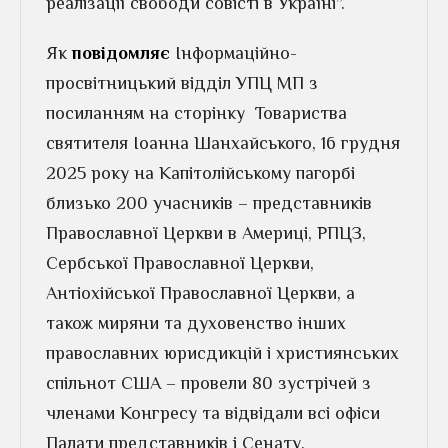
реалізації свободи совісті в Україні”.
Як
повідомляє
Інформаційно-
просвітницький відділ УПЦ МП з
посиланням на сторінку Товариства
святителя Іоанна Шанхайського, 16 грудня
2025 року на Капітолійському пагорбі
близько 200 учасників – представників
Православної Церкви в Америці, РПЦЗ,
Сербської Православної Церкви,
Антіохійської Православної Церкви, а
також миряни та духовенство інших
православних юрисдикцій і християнських
спільнот США – провели 80 зустрічей з
членами Конгресу та відвідали всі офіси
Палати представників і Сенату.