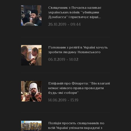
Священник з Почаєва називає
українських воїнів “убийцами
Донбасса” і присвячує вірші...
26.10.2019 - 09:44
Головним з релігії в Україні хочуть
зробити людину Новинського
06.11.2019 - 14:02
Епіфаній про Філарета: “Він взагалі
немає ніякого права проводити
будь-які собори”
14.06.2019 - 13:19
Поліція просить священників по
всій Україні упізнати вкрадені з