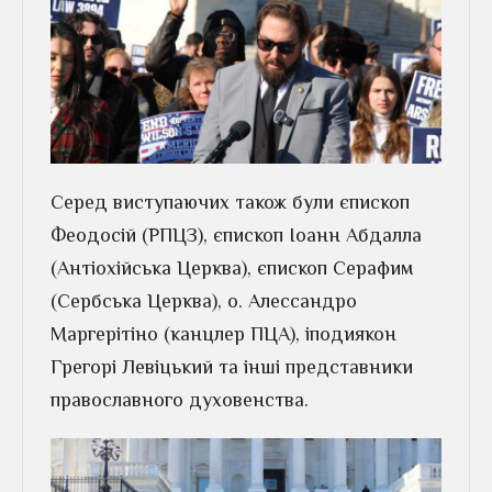
Серед виступаючих також були єпископ
Феодосій (РПЦЗ), єпископ Іоанн Абдалла
(Антіохійська Церква), єпископ Серафим
(Сербська Церква), о. Алессандро
Маргерітіно (канцлер ПЦА), іподиякон
Грегорі Левіцький та інші представники
православного духовенства.