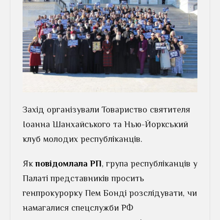
Захід організували Товариство святителя
Іоанна Шанхайського та Нью-Йоркський
клуб молодих республіканців.
Як
повідомлала РП
, група республіканців у
Палаті представників просить
генпрокурорку Пем Бонді розслідувати, чи
намагалися спецслужби РФ