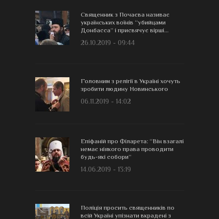
Священник з Почаєва називає
українських воїнів “убийцами
Донбасса” і присвячує вірші...
26.10.2019 - 09:44
Головним з релігії в Україні хочуть
зробити людину Новинського
06.11.2019 - 14:02
Епіфаній про Філарета: “Він взагалі
немає ніякого права проводити
будь-які собори”
14.06.2019 - 13:19
Поліція просить священників по
всій Україні упізнати вкрадені з