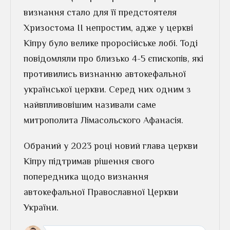
визнання стало для її предстоятеля
Хризостома ІІ непростим, адже у церкві
Кіпру було велике проросійське лобі. Тоді
повідомляли про близько 4-5 єпископів, які
противились визнанню автокефальної
української церкви. Серед них одним з
найвпливовішим називали саме
митрополита Лімасольского Афанасія.
Обраний у 2023 році новий глава церкви
Кіпру підтримав рішення свого
попередника щодо визнання
автокефальної Православної Церкви
України.