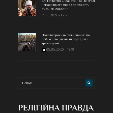
Епіфаній про Філарета: “Він взагалі
немає ніякого права проводити
будь-які собори”
14.06.2019 - 13:19
Поліція просить священників по
всій Україні упізнати вкрадені з
храмів цінні...
05.05.2020 - 18:19