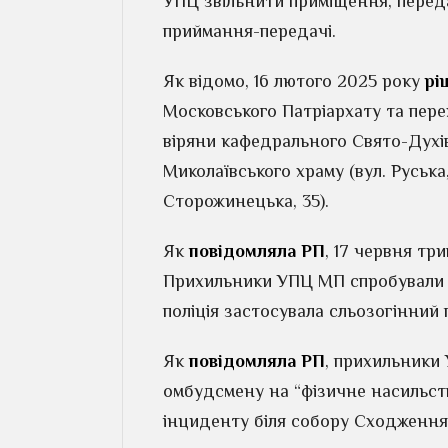
УПЦ звільнити приміщення, переда
приймання-передачі.
Як відомо, 16 лютого 2025 року
рі
Московського Патріархату та пере
віряни кафедрального Свято-Духівс
Миколаївського храму (вул. Руська,
Сторожинецька, 35).
Як
повідомляла РП
, 17 червня тр
Прихильники УПЦ МП спробували зі
поліція застосувала сльозогінний 
Як
повідомляла РП
, прихильники
омбудсмену на “фізичне насильст
інциденту біля собору Сходження