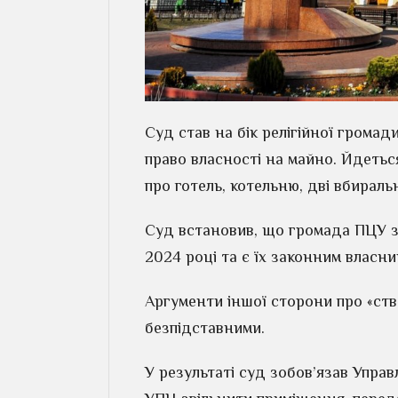
Суд став на бік релігійної громад
право власності на майно. Йдеться
про готель, котельню, дві вбиральні
Суд встановив, що громада ПЦУ за
2024 році та є їх законним власни
Аргументи іншої сторони про «ст
безпідставними.
У результаті суд зобов’язав Управ