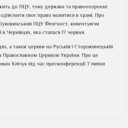
жить до ПЦУ, тому держава та правоохоронні
дійснити своє право молитися в храмі. Про
 Буковинський ПЦУ Феогност, коментуючи
 в Чернівцях, яка сталася 17 червня.
ях, а також церкви на Руській і Сторожинецькій
за Православною Церквою України. Про це
оман Клічук під час пресконференції 7 липня