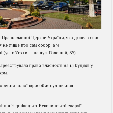
и Православної Церкви України, яка довела своє
 не лише про сам собор, а й
 (усі об’єкти — на вул. Головній, 85).
реєструвала право власності на ці будівлі у
ком.
ворення нової юрособи» суд визнав
ління Чернівецько-Буковинської єпархії