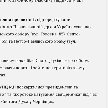
ти їх законному власнику і підписати акт
шення про вихід
із підпорядкування
хід до Православної Церкви України ухвалили
ького собору (вул. Головна, 85), Свято-
 35) та Петро-Павлівського храму (вул.
ивали сутички біля Свято-Духівського собору.
рвати ворота і зайти на територію храму,
газ.
 УПЦ МП поскаржилися президентові та
во” та “жорстоке катування священника” під час
 Святого Духа у Чернівцях.