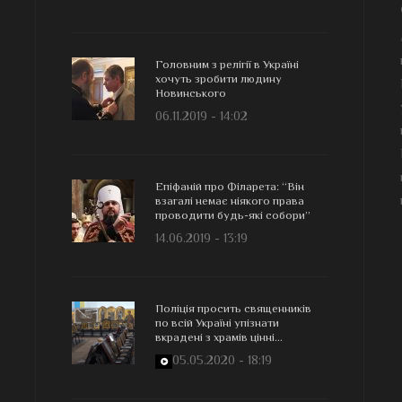
Головним з релігії в Україні
хочуть зробити людину
Новинського
06.11.2019 - 14:02
Епіфаній про Філарета: “Він
взагалі немає ніякого права
проводити будь-які собори”
14.06.2019 - 13:19
Поліція просить священників
по всій Україні упізнати
вкрадені з храмів цінні...
05.05.2020 - 18:19