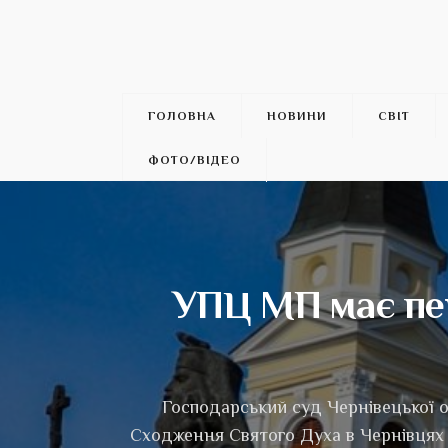
ГОЛОВНА
НОВИНИ
СВІТ
ФОТО/ВІДЕО
УПЦ МП має пер
Господарський суд Чернівецької о
Сходження Святого Духа в Чернівцях 