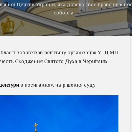
славної Церкви України, яка довела своє право власно
собор, а …
бласті зобов’язав релігійну організацію УПЦ МП
честь Сходження Святого Духа в Чернівцях
цензури
з посиланням на рішення суду.