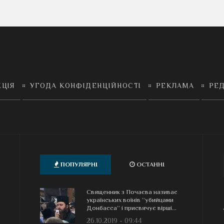
КЦІЯ
УГОДА КОНФІДЕНЦІЙНОСТІ
РЕКЛАМА
РЕД
ПОПУЛЯРНІ
ОСТАННІ
Священник з Почаєва називає
українських воїнів “убийцами
Донбасса” і присвячує вірші...
26.10.2019 - 09:44