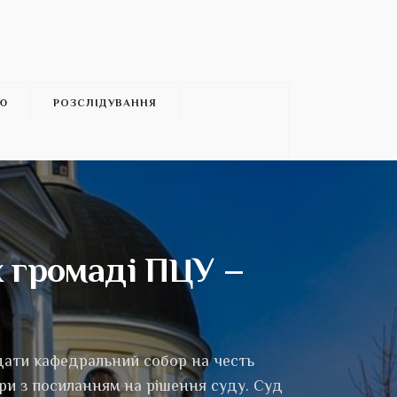
’Ю
РОЗСЛІДУВАННЯ
х громаді ПЦУ –
едати кафедральний собор на честь
ри з посиланням на рішення суду. Суд