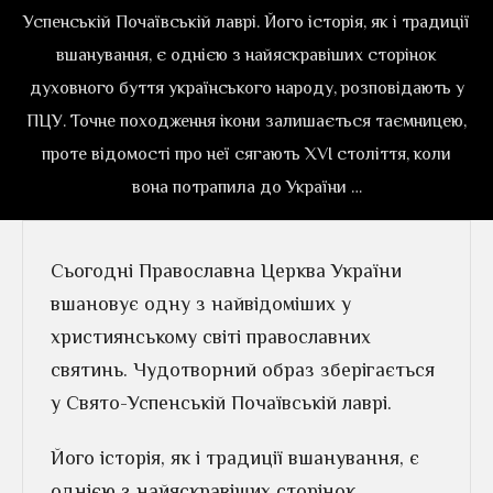
Успенській Почаївській лаврі. Його історія, як і традиції
вшанування, є однією з найяскравіших сторінок
духовного буття українського народу, розповідають у
ПЦУ. Точне походження ікони залишається таємницею,
проте відомості про неї сягають XVI століття, коли
вона потрапила до України …
Сьогодні Православна Церква України
вшановує одну з найвідоміших у
християнському світі православних
святинь. Чудотворний образ зберігається
у Свято-Успенській Почаївській лаврі.
Його історія, як і традиції вшанування, є
однією з найяскравіших сторінок