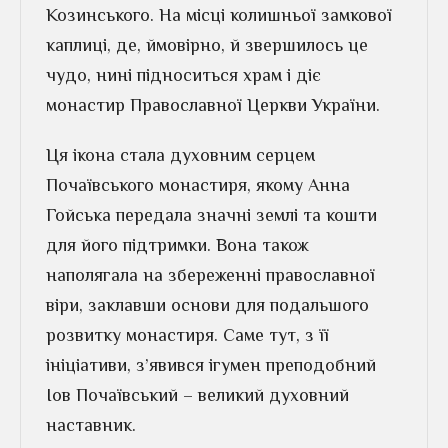
Козинського. На місці колишньої замкової
каплиці, де, ймовірно, й звершилось це
чудо, нині підноситься храм і діє
монастир Православної Церкви України.
Ця ікона стала духовним серцем
Почаївського монастиря, якому Анна
Гойська передала значні землі та кошти
для його підтримки. Вона також
наполягала на збереженні православної
віри, заклавши основи для подальшого
розвитку монастиря. Саме тут, з її
ініціативи, з’явився ігумен преподобний
Іов Почаївський – великий духовний
наставник.