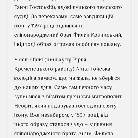
Ганні Гостській), вдові луцького земського
судді. За переказами, саме завдяки цій
іконі у 1597 році зцілився її
сліпонароджений брат Филип Козинський,
і відтоді образ отримав особливу пошану.
У селі Орля (нині хутір Вірля
Кременецького району) Анна Гойська
володіла замком, що, на жаль, не зберігся
до наших днів. Саме там певного часу
зупинився з візитом грецький митрополит
Неофіт, який подарував господині святу
ікону. Вже незабаром, у 1597 році, від
цього образу сталося чудо – зцілення
сліпонародженого брата Анни, Филипа