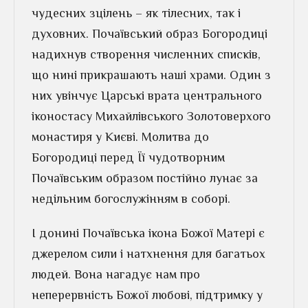
чудесних зцілень – як тілесних, так і
духовних. Почаївський образ Богородиці
надихнув створення численних списків,
що нині прикрашають наші храми. Один з
них увінчує Царські врата центрального
іконостасу Михайлівського Золотоверхого
монастиря у Києві. Молитва до
Богородиці перед Її чудотворним
Почаївським образом постійно лунає за
недільним богослужінням в соборі.
І донині Почаївська ікона Божої Матері є
джерелом сили і натхнення для багатьох
людей. Вона нагадує нам про
неперервність Божої любові, підтримку у