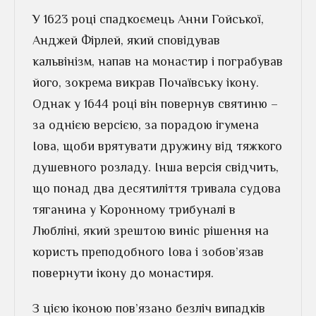
У 1623 році спадкоємець Анни Гойської,
Анджей Фірлей, який сповідував
кальвінізм, напав на монастир і пограбував
його, зокрема викрав Почаївську ікону.
Однак у 1644 році він повернув святиню –
за однією версією, за порадою ігумена
Іова, щоби врятувати дружину від тяжкого
душевного розладу. Інша версія свідчить,
що понад два десятиліття тривала судова
тяганина у Коронному трибуналі в
Любліні, який зрештою виніс рішення на
користь преподобного Іова і зобов’язав
повернути ікону до монастиря.
З цією іконою пов’язано безліч випадків