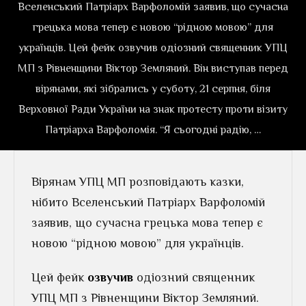
Вселенський Патріарх Варфоломій заявив, що сучасна
грецька мова тепер є новою “рідною мовою” для
українців. Цей фейк озвучив одіозний священник УПЦ
МП з Рівненщини Віктор Земляний. Він виступав перед
вірянами, які зібрались у суботу, 21 серпня, біля
Верховної Ради України на знак протесту проти візиту
Патріарха Варфоломія. “Я сьогодні радію, …
Вірянам УПЦ МП розповідають казки,
нібито Вселенський Патріарх Варфоломій
заявив, що сучасна грецька мова тепер є
новою “рідною мовою” для українців.
Цей фейк
озвучив
одіозний священник
УПЦ МП з Рівненщини Віктор Земляний.