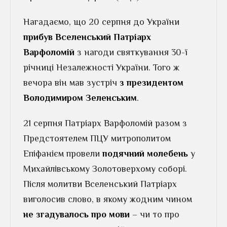
Нагадаємо, що 20 серпня до України
прибув Вселенський Патріарх
Варфоломій
з нагоди святкування 30-ї
річниці Незалежності України. Того ж
вечора він мав зустріч
з президентом
Володимиром Зеленським
.
21 серпня Патріарх Варфоломій разом з
Предстоятелем ПЦУ митрополитом
Епіфанієм провели
подячний молебень
у
Михайлівському Золотоверхому соборі.
Після молитви Вселенський Патріарх
виголосив слово, в якому жодним чином
не згадувалось про мови
– чи то про