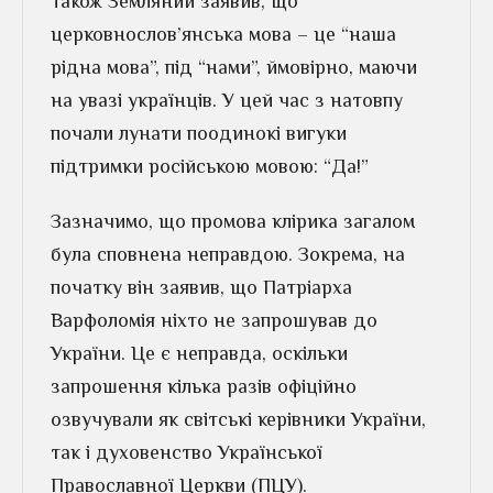
Також Земляний заявив, що
церковнослов’янська мова – це “наша
рідна мова”, під “нами”, ймовірно, маючи
на увазі українців. У цей час з натовпу
почали лунати поодинокі вигуки
підтримки російською мовою: “Да!”
Зазначимо, що промова клірика загалом
була сповнена неправдою. Зокрема, на
початку він заявив, що Патріарха
Варфоломія ніхто не запрошував до
України. Це є неправда, оскільки
запрошення кілька разів офіційно
озвучували як світські керівники України,
так і духовенство Української
Православної Церкви (ПЦУ).