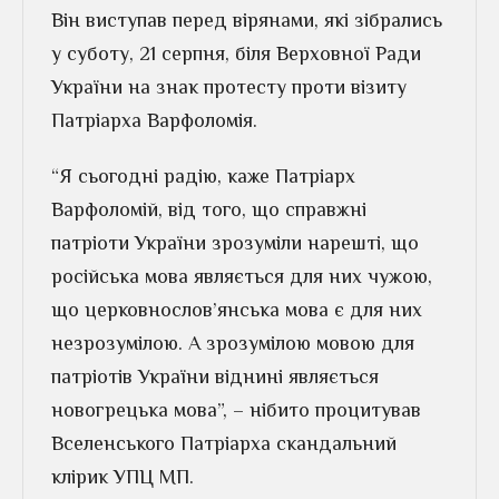
Він виступав перед вірянами, які зібрались
у суботу, 21 серпня, біля Верховної Ради
України на знак протесту проти візиту
Патріарха Варфоломія.
“Я сьогодні радію, каже Патріарх
Варфоломій, від того, що справжні
патріоти України зрозуміли нарешті, що
російська мова являється для них чужою,
що церковнослов’янська мова є для них
незрозумілою. А зрозумілою мовою для
патріотів України віднині являється
новогрецька мова”, – нібито процитував
Вселенського Патріарха скандальний
клірик УПЦ МП.