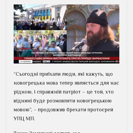
“Сьогодні приїхали люди, які кажуть, що
новогрецька мова тепер являється для нас
рідною, і справжній патріот – це той, хто
віднині буде розмовляти новогрецькою
мовою”, – продовжив брехати протоєрей
УПЦ МП.