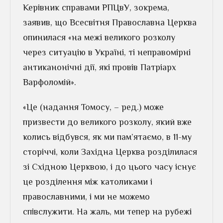
Керівник справами РПЦвУ, зокрема,
заявив, що Всесвітня Православна Церква
опинилася «на межі великого розколу
через ситуацію в Україні, ті неправомірні
антиканонічні дії, які провів Патріарх
Варфоломій».
«Це (надання Томосу, – ред.) може
призвести до великого розколу, який вже
колись відбувся, як ми пам’ятаємо, в 11-му
сторіччі, коли Західна Церква розділилася
зі Східною Церквою, і до цього часу існує
це розділення між католиками і
православними, і ми не можемо
співслужити. На жаль, ми тепер на рубежі