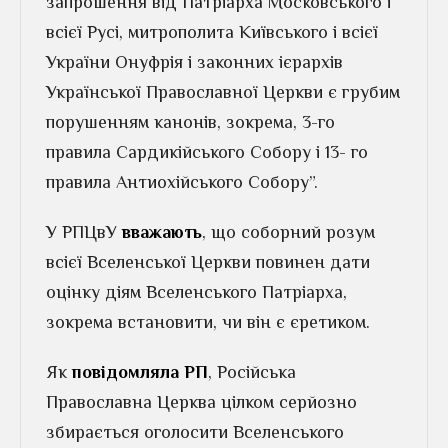
запрошення від Патріарха Московського і
всієї Русі, митрополита Київського і всієї
України Онуфрія і законних ієрархів
Української Православної Церкви є грубим
порушенням канонів, зокрема, 3-го
правила Сардикійського Собору і 13- го
правила Антиохійського Собору”.
У РПЦвУ
вважають
, що соборний розум
всієї Вселенської Церкви повинен дати
оцінку діям Вселенського Патріарха,
зокрема встановити, чи він є єретиком.
Як
повідомляла РП
, Російська
Православна Церква цілком серйозно
збирається оголосити Вселенського