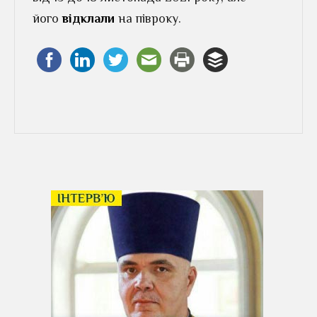
його
відклали
на півроку.