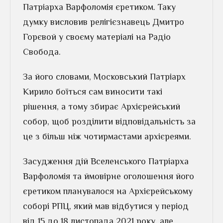
Патріарха Варфоломія єретиком. Таку
думку висловив релігієзнавець Дмитро
Горєвой у своєму матеріалі на Радіо
Свобода.
За його словами, Московський Патріарх
Кирило боїться сам виносити такі
рішення, а тому збирає Архієрейський
собор, щоб розділити відповідальність за
це з більш ніж чотирмастами архієреями.
Засудження дій Вселенського Патріарха
Варфоломія та ймовірне оголошення його
єретиком планувалося на Архієрейському
соборі РПЦ, який мав відбутися у період
від 15 до 18 листопада 2021 року, але