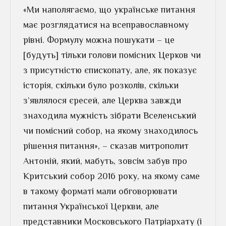
«Ми наполягаємо, що українське питання
має розглядатися на всеправославному
рівні. Формулу можна пошукати – це
[будуть] тільки голови помісних Церков чи
з присутністю єпископату, але, як показує
історія, скільки було розколів, скільки
з’являлося єресей, але Церква завжди
знаходила мужність зібрати Вселенський
чи помісний собор, на якому знаходилось
рішення питання», – сказав митрополит
Антоній, який, мабуть, зовсім забув про
Критський собор 2016 року, на якому саме
в такому форматі мали обговорювати
питання Української Церкви, але
представники Московського Патріархату (і