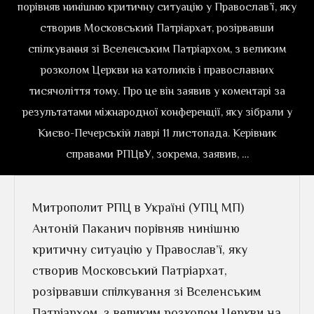
порівняв нинішню критичну ситуацію у Православ’ї, яку
створив Московський Патріархат, розірвавши
спілкування зі Вселенським Патріархом, з великим
розколом Церкви на католиків і православних
тисячоліття тому. Про це він заявив у коментарі за
результатами міжнародної конференції, яку зібрали у
Києво-Печерській лаврі 11 листопада. Керівник
справами РПЦвУ, зокрема, заявив, …
Митрополит РПЦ в Україні (УПЦ МП)
Антоній Паканич порівняв нинішню
критичну ситуацію у Православ’ї, яку
створив Московський Патріархат,
розірвавши спілкування зі Вселенським
Патріархом, з великим розколом Церкви на