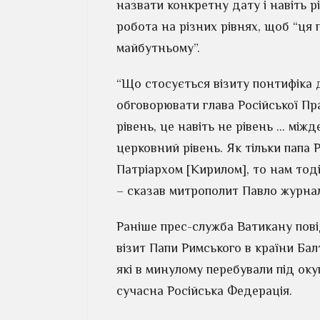
назвати конкретну дату і навіть р
робота на різних рівнях, щоб “ця
майбутньому”.
“Що стосується візиту понтифіка д
обговорювати глава Російської Пр
рівень, це навіть не рівень … між
церковний рівень. Як тільки папа 
Патріархом [Кирилом], то нам тоді
– сказав митрополит Павло журнал
Раніше прес-служба Ватикану пові
візит Папи Римського в країни Балт
які в минулому перебували під ок
сучасна Російська Федерація.