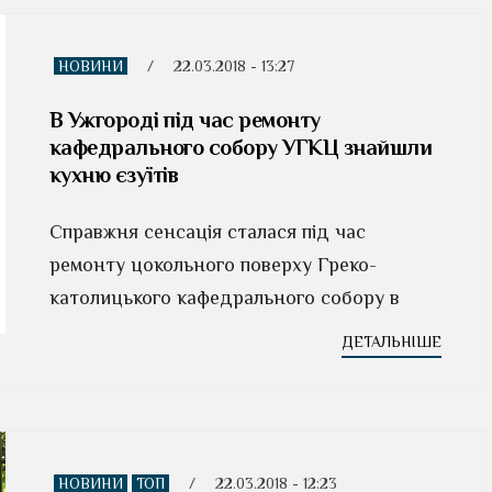
НОВИНИ
/
22.03.2018 - 13:27
В Ужгороді під час ремонту
кафедрального собору УГКЦ знайшли
кухню єзуїтів
Cпрaвжня ceнcaцiя cтaлacя пiд чac
рeмонту цокольного повeрху Грeко-
кaтолицького кaфeдрaльного cобору в
ДЕТАЛЬНІШЕ
НОВИНИ
ТОП
/
22.03.2018 - 12:23