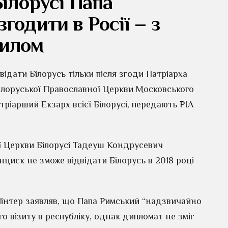
Білорусі Папа
годити в Росії – з
рилом
ідати Білорусь тільки після згоди Патріарха
Білоруської Православної Церкви Московського
тріарший Екзарх всієї Білорусі, передають
РІА
ї Церкви Білорусі Тадеуш Кондрусевич
циск не зможе відвідати Білорусь в 2018 році
Пінтер заявляв, що Папа Римський “надзвичайно
о візиту в республіку, однак дипломат не зміг