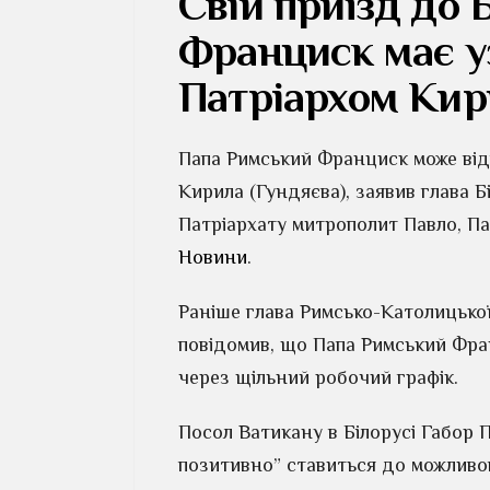
Свій приїзд до 
Франциск має уз
Патріархом Ки
Папа Римський Франциск може відв
Кирила (Гундяєва), заявив глава 
Патріархату митрополит Павло, Па
Новини
.
Раніше глава Римсько-Католицько
повідомив, що Папа Римський Фран
через щільний робочий графік.
Посол Ватикану в Білорусі Габор 
позитивно” ставиться до можливог