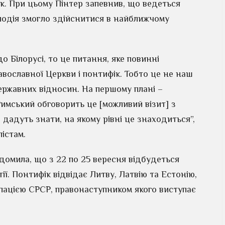
ік. При цьому Пінтер запевнив, що ведеться
 подія змогло здійснитися в найближчому
о Білорусі, то це питання, яке повинні
авославної Церкви і понтифік. Тобто це не наш
державних відносин. На першому плані –
Римський обговорить це [можливий візит] з
 дадуть знати, на якому рівні це знаходиться”,
істам.
домила, що з 22 по 25 вересня відбудеться
ії. Понтифік відвідає Литву, Латвію та Естонію,
упацією СРСР, правонаступником якого виступає